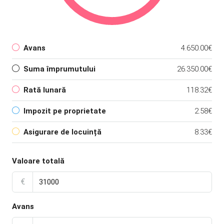
Avans
4.650.00€
Suma împrumutului
26.350.00€
Rată lunară
118.32€
Impozit pe proprietate
2.58€
Asigurare de locuință
8.33€
Valoare totală
€
Avans