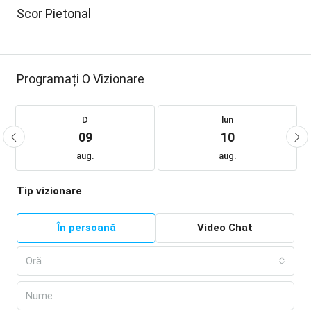
Scor Pietonal
Programați O Vizionare
D
lun
09
10
aug.
aug.
Tip vizionare
În persoană
Video Chat
Oră