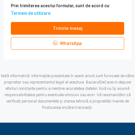
Prin trimiterea acestui formular, sunt de acord cu:
Termeni de utilizare:
Trimite mesaj
WhatsApp
Notă informativă: Informațiile prezentate în acest anunț sunt furnizate de către
proprietar sau reprezentantul legal al acestuia. BazarulDeCase.ro depune
eforturi constante pentru a menține acuratețea datelor, însă nu își asumă
responsabilitatea pentru eventuale omisiuni sau erori. Vă recomandăm să
verificați personal documentele și starea tehnică a proprietății înainte de
finalizarea oricărei tranzacții.