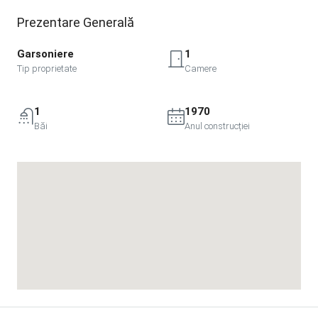
Prezentare Generală
Garsoniere
1
Tip proprietate
Camere
1
1970
Băi
Anul construcției