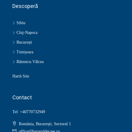
Descoperă
Sibiu
Cluj-Napoca
București
Timișoara
Râmnicu Vâlcea
Hartă Site
Contact
Tel: +40770732949
România, București, Sectorul 1
office@bazaruldecase.ro