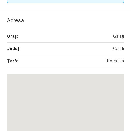
Adresa
Oraş:
Galați
Județ:
Galați
Ţară:
România