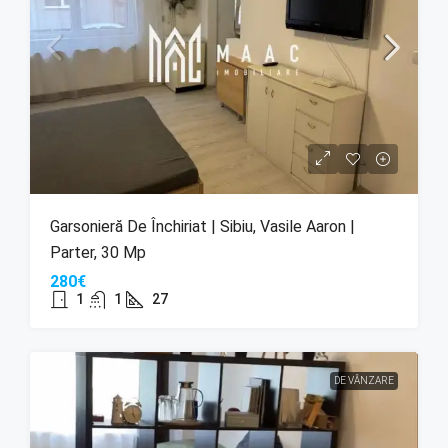
Garsonieră De Închiriat | Sibiu, Vasile Aaron |
Parter, 30 Mp
280€
1
1
27
DE VÂNZARE