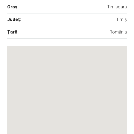
Oraş:
Timișoara
Județ:
Timiș
Ţară:
România