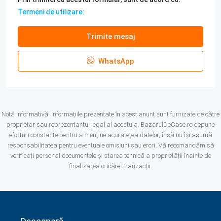
Termeni de utilizare:
Trimite mesaj
WhatsApp
Notă informativă: Informațiile prezentate în acest anunț sunt furnizate de către
proprietar sau reprezentantul legal al acestuia. BazarulDeCase.ro depune
eforturi constante pentru a menține acuratețea datelor, însă nu își asumă
responsabilitatea pentru eventuale omisiuni sau erori. Vă recomandăm să
verificați personal documentele și starea tehnică a proprietății înainte de
finalizarea oricărei tranzacții.