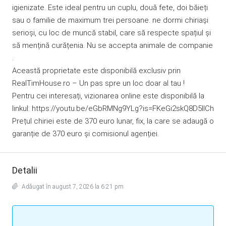
igienizate. Este ideal pentru un cuplu, două fete, doi băieți
sau o familie de maximum trei persoane. ne dormi chiriași
serioși, cu loc de muncă stabil, care să respecte spațiul și
să mențină curățenia. Nu se accepta animale de companie
.
Această proprietate este disponibilă exclusiv prin
RealTimHouse.ro – Un pas spre un loc doar al tau !
Pentru cei interesați, vizionarea online este disponibilă la
linkul: https://youtu.be/eGbRMNg9YLg?is=FKeGi2skQ8D5IlCh
Prețul chiriei este de 370 euro lunar, fix, la care se adaugă o
garanție de 370 euro și comisionul agenției.
Detalii
Adăugat în august 7, 2026 la 6:21 pm