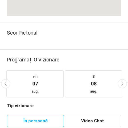
Scor Pietonal
Programați O Vizionare
vin
S
07
08
aug.
aug.
Tip vizionare
În persoană
Video Chat