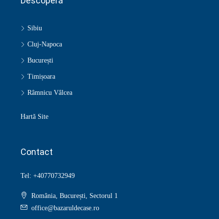
Descoperă
Sibiu
Cluj-Napoca
București
Timișoara
Râmnicu Vâlcea
Hartă Site
Contact
Tel: +40770732949
România, București, Sectorul 1
office@bazaruldecase.ro