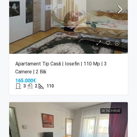
Apartament Tip Casă | Iosefin | 110 Mp | 3
Camere | 2 Băi
165.000€
3
2
110
DE ÎNCHIRIAT