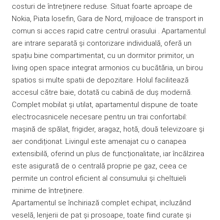
costuri de întreținere reduse. Situat foarte aproape de
Nokia, Piata Iosefin, Gara de Nord, mijloace de transport in
comun si acces rapid catre centrul orasului . Apartamentul
are intrare separată și contorizare individuală, oferă un
spațiu bine compartimentat, cu un dormitor primitor, un
living open space integrat armonios cu bucătăria, un birou
spatios si multe spatii de depozitare. Holul facilitează
accesul către baie, dotată cu cabină de duș modernă.
Complet mobilat și utilat, apartamentul dispune de toate
electrocasnicele necesare pentru un trai confortabil:
mașină de spălat, frigider, aragaz, hotă, două televizoare și
aer condiționat. Livingul este amenajat cu o canapea
extensibilă, oferind un plus de funcționalitate, iar încălzirea
este asigurată de o centrală proprie pe gaz, ceea ce
permite un control eficient al consumului și cheltuieli
minime de întreținere.
Apartamentul se închiriază complet echipat, incluzând
veselă, lenjerii de pat și prosoape, toate fiind curate și