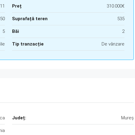
11
Preț
310.000€
50
Suprafață teren
535
5
Băi
2
ile
Tip tranzacție
De vânzare
ca
Județ:
Mureș
ia