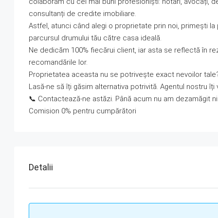
colaborăm cu cei mai buni profesioniști: notari, avocați, des
consultanți de credite imobiliare.
Astfel, atunci când alegi o proprietate prin noi, primești l
parcursul drumului tău către casa ideală.
Ne dedicăm 100% fiecărui client, iar asta se reflectă în re
recomandările lor.
Proprietatea aceasta nu se potrivește exact nevoilor tale
Lasă-ne să îți găsim alternativa potrivită. Agentul nostru îți 
📞 Contactează-ne astăzi. Până acum nu am dezamăgit nici
Comision 0% pentru cumpărători
Detalii