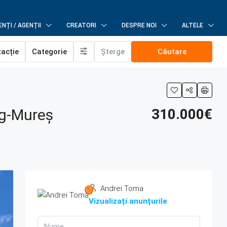
NȚI / AGENȚII
CREATORI
DESPRE NOI
ALTELE
zacție
Categorie
Șterge
Căutare
Tg-Mureș
310.000€
Andrei Toma
Vizualizați anunțurile