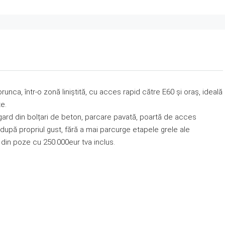
nca, într-o zonă liniștită, cu acces rapid către E60 și oraș, ideală
te.
 gard din bolțari de beton, parcare pavată, poartă de acces
 după propriul gust, fără a mai parcurge etapele grele ale
l din poze cu 250.000eur tva inclus.