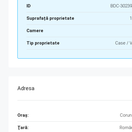
ID
BDC-30239
Suprafață proprietate
1
Camere
Tip proprietate
Case / V
Adresa
Oraş:
Corun
Ţară:
Român