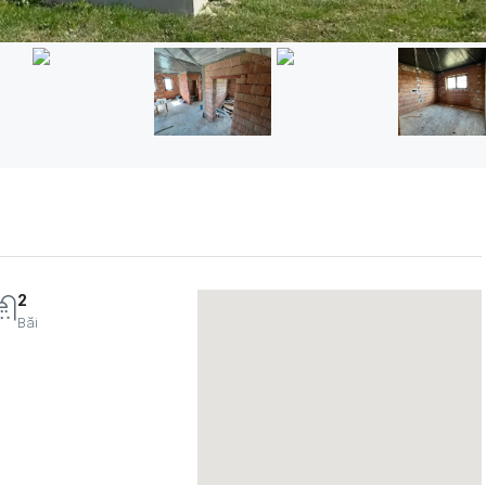
2
Băi