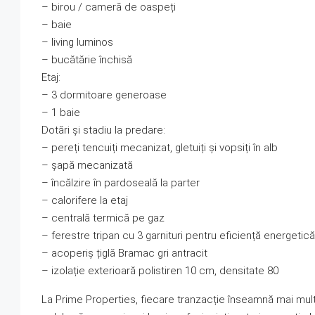
– birou / cameră de oaspeți
– baie
– living luminos
– bucătărie închisă
Etaj:
– 3 dormitoare generoase
– 1 baie
Dotări și stadiu la predare:
– pereți tencuiți mecanizat, gletuiți și vopsiți în alb
– șapă mecanizată
– încălzire în pardoseală la parter
– calorifere la etaj
– centrală termică pe gaz
– ferestre tripan cu 3 garnituri pentru eficiență energetică
– acoperiș țiglă Bramac gri antracit
– izolație exterioară polistiren 10 cm, densitate 80
La Prime Properties, fiecare tranzacție înseamnă mai mul