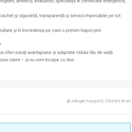
igneri, arhitecți, evaluatori, specialiști în certificate energetice,
a pachet și siguranță, transparență și servicii impecabile pe tot
zultate și în încrederea pe care o primim înapoi prin
?
va oferi soluții avantajoase și adaptate stilului tău de viață.
un client – și nu vom începe cu tine.
Adăugat în august 8, 2026 la 9:49 am