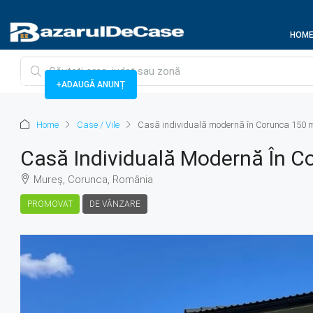
HOM
+ADAUGĂ ANUNȚ
Home
Case / Vile
Casă individuală modernă în Corunca 150 m
Casă Individuală Modernă În C
Mureș, Corunca, România
PROMOVAT
DE VÂNZARE