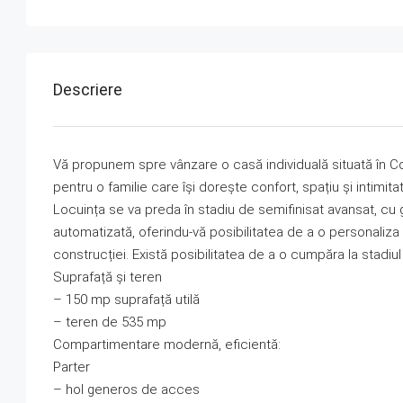
Descriere
Vă propunem spre vânzare o casă individuală situată în Coru
pentru o familie care își dorește confort, spațiu și intimita
Locuința se va preda în stadiu de semifinisat avansat, cu
automatizată, oferindu-vă posibilitatea de a o personaliza
construcției. Există posibilitatea de a o cumpăra la stadiu
Suprafață și teren
– 150 mp suprafață utilă
– teren de 535 mp
Compartimentare modernă, eficientă:
Parter
– hol generos de acces