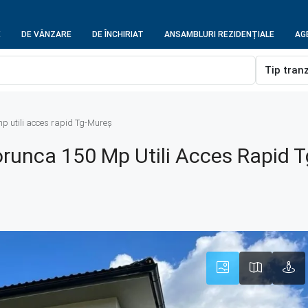
E
DE VÂNZARE
DE ÎNCHIRIAT
ANSAMBLURI REZIDENȚIALE
AGE
Tip tran
p utili acces rapid Tg-Mureș
orunca 150 Mp Utili Acces Rapid 