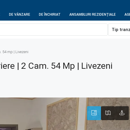
E
DE VÂNZARE
DE ÎNCHIRIAT
ANSAMBLURI REZIDENȚIALE
AGE
Tip tran
. 54 mp | Livezeni
ere | 2 Cam. 54 Mp | Livezeni