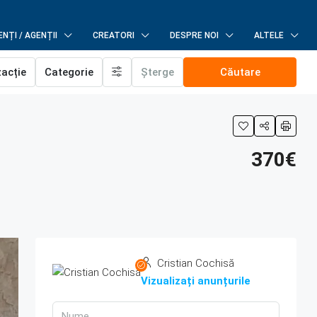
NȚI / AGENȚII
CREATORI
DESPRE NOI
ALTELE
zacție
Categorie
Șterge
Căutare
370€
Cristian Cochisă
Vizualizați anunțurile