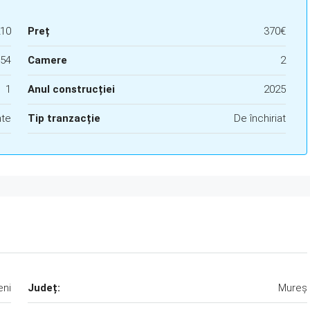
10
Preț
370€
54
Camere
2
1
Anul construcției
2025
te
Tip tranzacție
De închiriat
eni
Județ:
Mureș