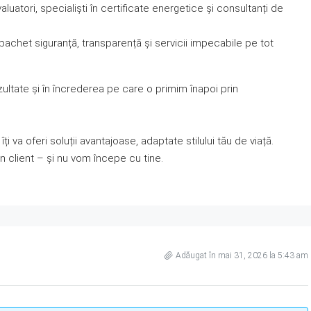
luatori, specialiști în certificate energetice și consultanți de
a pachet siguranță, transparență și servicii impecabile pe tot
zultate și în încrederea pe care o primim înapoi prin
ți va oferi soluții avantajoase, adaptate stilului tău de viață.
client – și nu vom începe cu tine.
Adăugat în mai 31, 2026 la 5:43 am