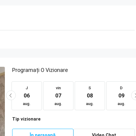
Programați O Vizionare
J
vin
S
D
06
07
08
09
aug.
aug.
aug.
aug.
Tip vizionare
În persoană
Video Chat