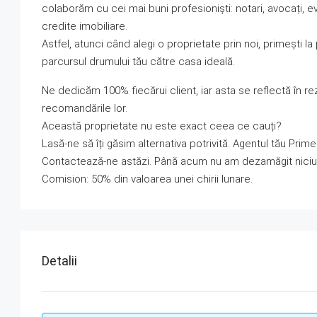
colaborăm cu cei mai buni profesioniști: notari, avocați, eva
credite imobiliare.
Astfel, atunci când alegi o proprietate prin noi, primești l
parcursul drumului tău către casa ideală.
Ne dedicăm 100% fiecărui client, iar asta se reflectă în re
recomandările lor.
Această proprietate nu este exact ceea ce cauți?
Lasă-ne să îți găsim alternativa potrivită. Agentul tău Prime î
Contactează-ne astăzi. Până acum nu am dezamăgit niciun 
Comision: 50% din valoarea unei chirii lunare.
Detalii