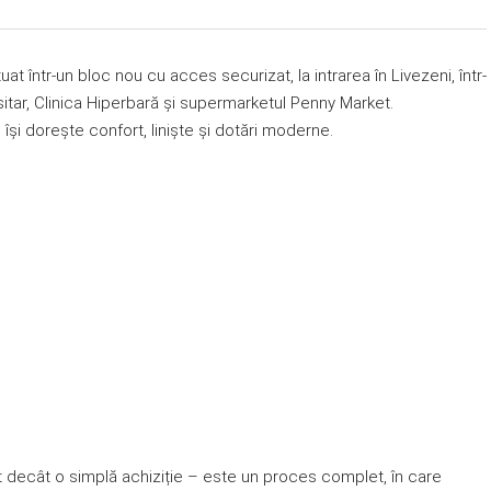
at într-un bloc nou cu acces securizat, la intrarea în Livezeni, într-
ersitar, Clinica Hiperbară și supermarketul Penny Market.
și dorește confort, liniște și dotări moderne.
t decât o simplă achiziție – este un proces complet, în care