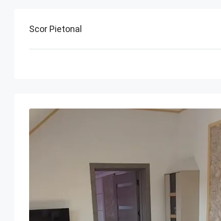
Scor Pietonal
lun
mar
mie
J
17
18
19
20
aug.
aug.
aug.
aug.