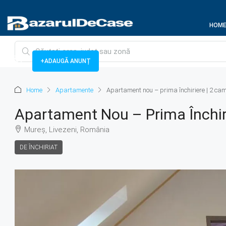
HOM
+ADAUGĂ ANUNȚ
Home
Apartamente
Apartament nou – prima închiriere | 2 cam
Apartament Nou – Prima Închiri
Mureș, Livezeni, România
DE ÎNCHIRIAT