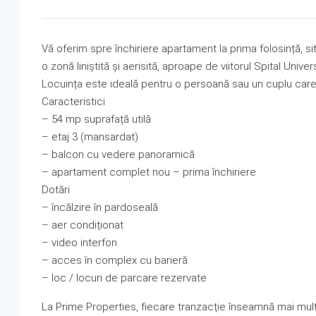
Vă oferim spre închiriere apartament la prima folosință, situ
o zonă liniștită și aerisită, aproape de viitorul Spital Univ
Locuința este ideală pentru o persoană sau un cuplu care î
Caracteristici
– 54 mp suprafață utilă
– etaj 3 (mansardat)
– balcon cu vedere panoramică
– apartament complet nou – prima închiriere
Dotări
– încălzire în pardoseală
– aer condiționat
– video interfon
– acces în complex cu barieră
– loc / locuri de parcare rezervate
La Prime Properties, fiecare tranzacție înseamnă mai mul