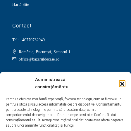
Hartă Site
Contact
Tel: +40770732949
România, București, Sectorul 1
office@bazaruldecase.ro
Administrează
consimțământul
Facebook
Twitter
Instagram
Linkedin
Pentru a oferi cea mai bună experiență, folosim tehnologii, cum ar fi cookie-uri,
pentru a stoca și/sau accesa informațiile despre dispozitive. Consimțământul
Google +
Youtube
Pinterest
Yelp
pentru aceste tehnologii ne permite să procesăm date, cum ar fi
comportamentul de navigare sau ID-uri unice pe acest site. Dacă nu îți dai
WhatsApp
consimțământul sau îți retragi consimțământul dat poate avea afecte negative
asupra unor anumite funcționalități și funcții.