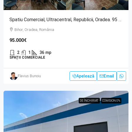
Spatiu Comercial, Ultracentral, Republicii, Oradea. 95 000 E. Com 0
Bihor, Oradea, România
95.000€
2
1
36
mp
SPAȚII COMERCIALE
Apelează
Email
Flavius Bunoiu
DE ÎNCHIRIAT
DE ÎNCHIRIAT
COMISION 0%
COMISION 0%