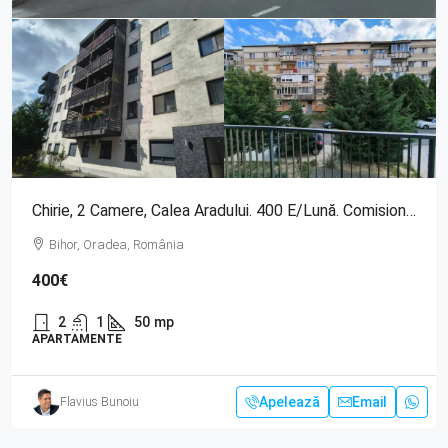
Chirie, 2 Camere, Calea Aradului. 400 E/lună. Comision 0
Bihor, Oradea, România
400€
2
1
50
mp
APARTAMENTE
Apelează
Email
Flavius Bunoiu