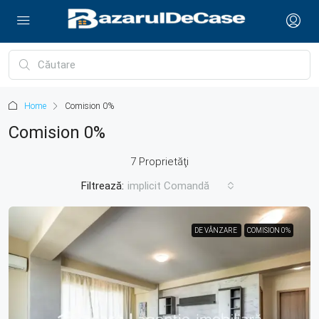
Home
Comision 0%
Comision 0%
7 Proprietăţi
Filtrează:
implicit Comandă
DE VÂNZARE
DE VÂNZARE
COMISION 0%
COMISION 0%