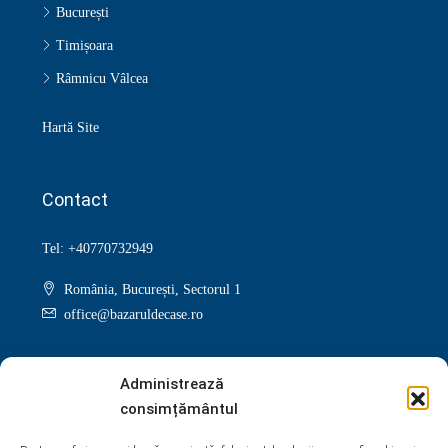
București
Timișoara
Râmnicu Vâlcea
Hartă Site
Contact
Tel: +40770732949
România, București, Sectorul 1
office@bazaruldecase.ro
Administrează
consimțământul
Facebook
Twitter
Instagram
Linkedin