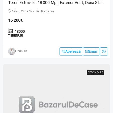
Teren Extravilan 18.000 Mp | Exterior Vest, Ocna Sibiului
Sibiu, Ocna Sibiului, România
16.200€
18000
TERENURI
Apelează
Email
Florin Ilie
DE VÂNZARE
DE VÂNZARE