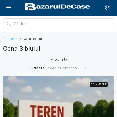
Home
Ocna Sibiului
Ocna Sibiului
4 Proprietăţi
Filtrează:
implicit Comandă
DE VÂNZARE
DE VÂNZARE