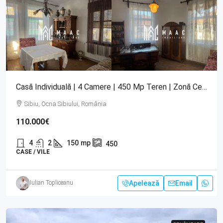
Casă Individuală | 4 Camere | 450 Mp Teren | Zonă Centrală | Ocna Sibiului
Sibiu, Ocna Sibiului, România
110.000€
4
2
150
mp
450
CASE / VILE
Apelează
Email
Iulian Topliceanu