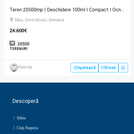
Teren 20500mp I Deschidere 100ml I Compact I Ocna Sibiului
Sibiu, Ocna Sibiului, România
24.600€
20500
TERENURI
Apelează
Email
Florin Ilie
Descoperă
Sibiu
Cluj-Napoca