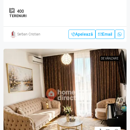
400
TERENURI
Apelează
Email
Serban Cristian
DE VÂNZARE
DE VÂNZARE