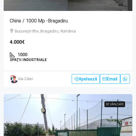
Chirie / 1000 Mp -Bragadiru.
București-Ilfov, Bragadiru, România
4.000€
1000
SPAȚII INDUSTRIALE
Apelează
Email
Ala Ciloci
DE VÂNZARE
DE VÂNZARE