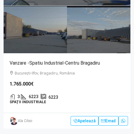
Vanzare -Spatiu Industrial-Centru Bragadiru
București-Ilfov, Bragadiru, România
1.765.000€
3
6223
6223
SPAȚII INDUSTRIALE
Apelează
Email
Ala Ciloci