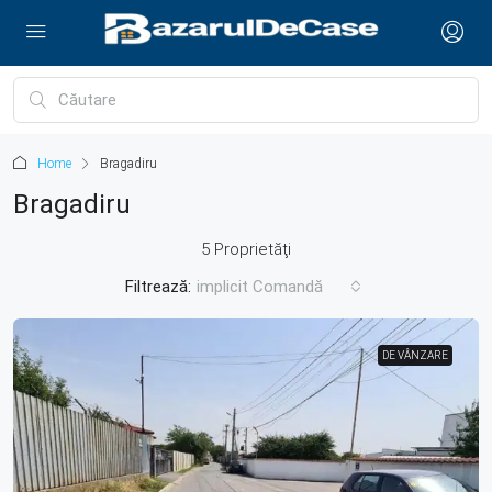
Home
Bragadiru
Bragadiru
5 Proprietăţi
Filtrează:
implicit Comandă
DE VÂNZARE
DE VÂNZARE