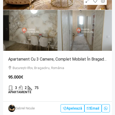
Apartament Cu 3 Camere, Complet Mobilat În Bragadiru
București-Ilfov, Bragadiru, România
95.000€
3
2
75
APARTAMENTE
Apelează
Email
Gabriel Niculai