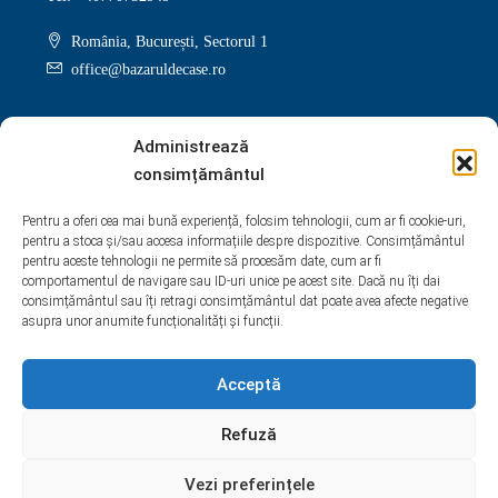
România, București, Sectorul 1
office@bazaruldecase.ro
Administrează
consimțământul
Facebook
Twitter
Instagram
Linkedin
Pentru a oferi cea mai bună experiență, folosim tehnologii, cum ar fi cookie-uri,
pentru a stoca și/sau accesa informațiile despre dispozitive. Consimțământul
Google +
Youtube
Pinterest
Yelp
pentru aceste tehnologii ne permite să procesăm date, cum ar fi
comportamentul de navigare sau ID-uri unice pe acest site. Dacă nu îți dai
WhatsApp
consimțământul sau îți retragi consimțământul dat poate avea afecte negative
asupra unor anumite funcționalități și funcții.
Acceptă
Refuză
Vezi preferințele