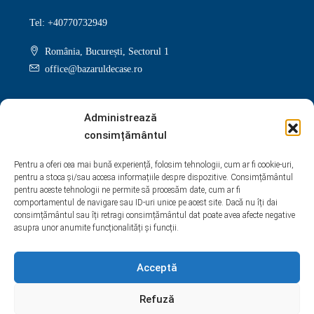
Tel: +40770732949
România, București, Sectorul 1
office@bazaruldecase.ro
Administrează
consimțământul
Facebook
Twitter
Instagram
Linkedin
Pentru a oferi cea mai bună experiență, folosim tehnologii, cum ar fi cookie-uri,
pentru a stoca și/sau accesa informațiile despre dispozitive. Consimțământul
Google +
Youtube
Pinterest
Yelp
pentru aceste tehnologii ne permite să procesăm date, cum ar fi
comportamentul de navigare sau ID-uri unice pe acest site. Dacă nu îți dai
WhatsApp
consimțământul sau îți retragi consimțământul dat poate avea afecte negative
asupra unor anumite funcționalități și funcții.
Acceptă
Refuză