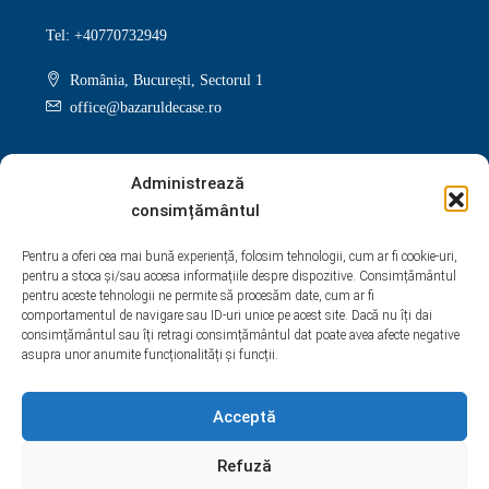
Tel: +40770732949
România, București, Sectorul 1
office@bazaruldecase.ro
Administrează
consimțământul
Facebook
Twitter
Instagram
Linkedin
Pentru a oferi cea mai bună experiență, folosim tehnologii, cum ar fi cookie-uri,
pentru a stoca și/sau accesa informațiile despre dispozitive. Consimțământul
Google +
Youtube
Pinterest
Yelp
pentru aceste tehnologii ne permite să procesăm date, cum ar fi
comportamentul de navigare sau ID-uri unice pe acest site. Dacă nu îți dai
WhatsApp
consimțământul sau îți retragi consimțământul dat poate avea afecte negative
asupra unor anumite funcționalități și funcții.
Acceptă
Refuză