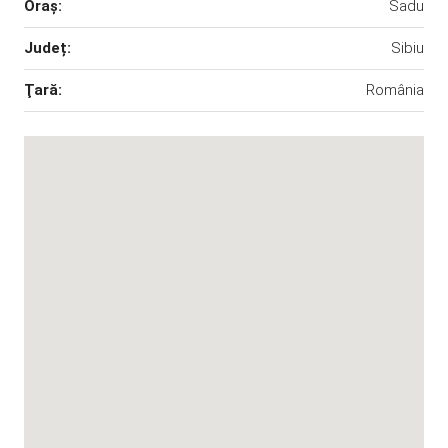
Oraş:
Sadu
Județ:
Sibiu
Ţară:
România