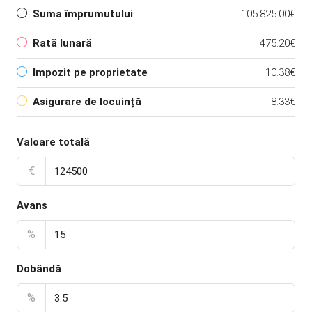
Suma împrumutului
105.825.00€
Rată lunară
475.20€
Impozit pe proprietate
10.38€
Asigurare de locuință
8.33€
Valoare totală
€
Avans
%
Dobândă
%