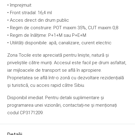
• împrejmuit
• Front stradal: 16,4 ml
• Acces direct din drum public
• Regim de construire: POT maxim 35%, CUT maxim 0,8
• Regim de înălțime: P+1+M sau P+E+M
• Utilități disponibile: apă, canalizare, curent electric
Zona Tocile este apreciată pentru liniște, natură și
priveliștile către munți. Accesul este facil pe drum asfaltat,
iar mijloacele de transport se află în apropiere.
Proprietatea se află într-o zonă cu dezvoltare rezidențială
și turistică, cu acces rapid către Sibiu.
Disponibil imediat. Pentru detalii suplimentare și
programarea unei vizionări, contactați-ne și menționați
codul CP3171209.
Detalii