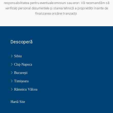
responsabilitatea pentru eventuale omisiuni sau erori. Vă recomandăm să
verificați personal documentele și starea tehnică a proprietății înainte de
finalizarea oricărei tranzacții.
Descoperă
Sibiu
Cluj-Napoca
București
Timișoara
Râmnicu Vâlcea
Hartă Site