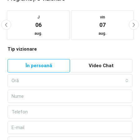
J
vin
06
07
aug.
aug.
Tip vizionare
În persoană
Video Chat
Oră