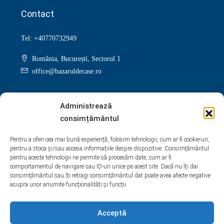
Contact
Tel: +40770732949
România, București, Sectorul 1
office@bazaruldecase.ro
Administrează
consimțământul
Facebook
Twitter
Instagram
Linkedin
Pentru a oferi cea mai bună experiență, folosim tehnologii, cum ar fi cookie-uri,
pentru a stoca și/sau accesa informațiile despre dispozitive. Consimțământul
Google +
Youtube
Pinterest
Yelp
pentru aceste tehnologii ne permite să procesăm date, cum ar fi
comportamentul de navigare sau ID-uri unice pe acest site. Dacă nu îți dai
WhatsApp
consimțământul sau îți retragi consimțământul dat poate avea afecte negative
asupra unor anumite funcționalități și funcții.
Acceptă