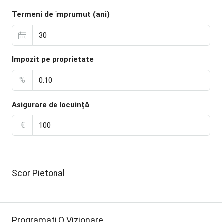
Termeni de împrumut (ani)
Impozit pe proprietate
%
Asigurare de locuință
€
Scor Pietonal
Programați O Vizionare