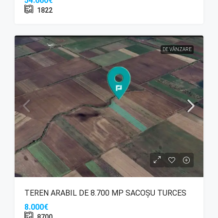
54.660€
1822
DE VÂNZARE
TEREN ARABIL DE 8.700 MP SACOȘU TURCES
8.000€
8700