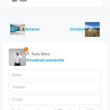
1600
Anterior
Următor
Radu Milea
Vizualizați anunțurile