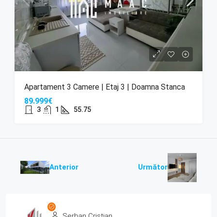
Apartament 3 Camere | Etaj 3 | Doamna Stanca
89.999€
3
1
55.75
Anterior
Următor
Serban Cristian