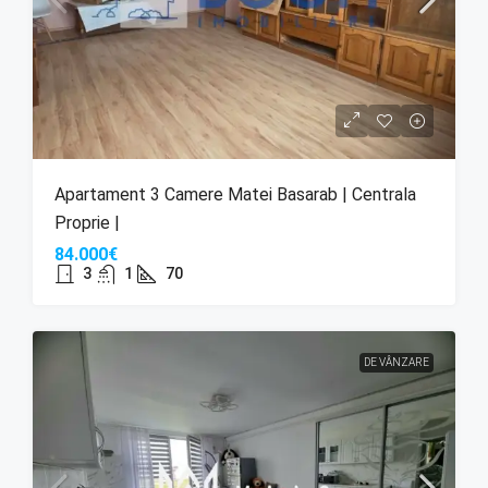
Apartament 3 Camere Matei Basarab | Centrala
Proprie |
84.000€
3
1
70
DE VÂNZARE