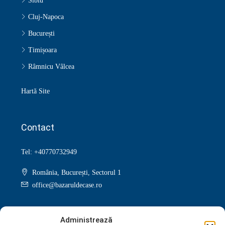
Sibiu
Cluj-Napoca
București
Timișoara
Râmnicu Vâlcea
Hartă Site
Contact
Tel: +40770732949
România, București, Sectorul 1
office@bazaruldecase.ro
Administrează