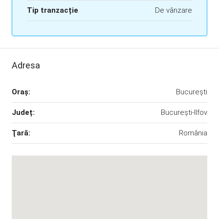
Tip tranzacție
De vânzare
Adresa
Oraş:
București
Județ:
București-Ilfov
Ţară:
România