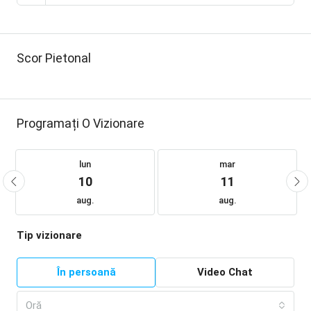
Scor Pietonal
Programați O Vizionare
lun
mar
10
11
aug.
aug.
Tip vizionare
În persoană
Video Chat
Oră