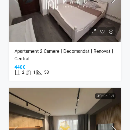
Apartament 2 Camere | Decomandat | Renovat |
Central
440€
2
1
53
DE ÎNCHIRIAT