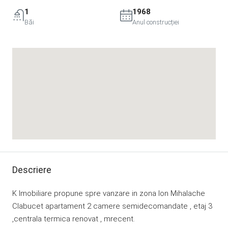
1
1968
Băi
Anul construcției
Descriere
K Imobiliare propune spre vanzare in zona Ion Mihalache
Clabucet apartament 2 camere semidecomandate , etaj 3
,centrala termica renovat , mrecent.