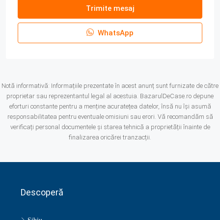
Trimite mesaj
WhatsApp
Notă informativă: Informațiile prezentate în acest anunț sunt furnizate de către
proprietar sau reprezentantul legal al acestuia. BazarulDeCase.ro depune
eforturi constante pentru a menține acuratețea datelor, însă nu își asumă
responsabilitatea pentru eventuale omisiuni sau erori. Vă recomandăm să
verificați personal documentele și starea tehnică a proprietății înainte de
finalizarea oricărei tranzacții.
Descoperă