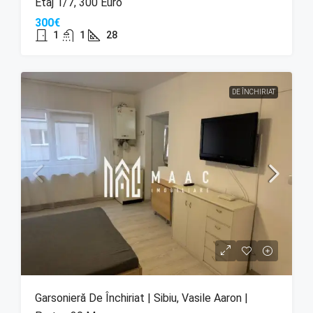
Etaj 1/7, 300 Euro
300€
1
1
28
DE ÎNCHIRIAT
Garsonieră De Închiriat | Sibiu, Vasile Aaron |