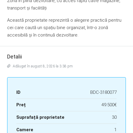
Zonă în plină dezvoltare, cu acces rapid către magazine,
transport și facilități
Această proprietate reprezintă o alegere practică pentru
cei care caută un spațiu bine organizat, într-o zonă
accesibilă și în continuă dezvoltare.
Detalii
Adăugat în august 8, 2026 la 3:38 pm
ID
BDC-3180077
Preț
49.500€
Suprafață proprietate
30
Camere
1