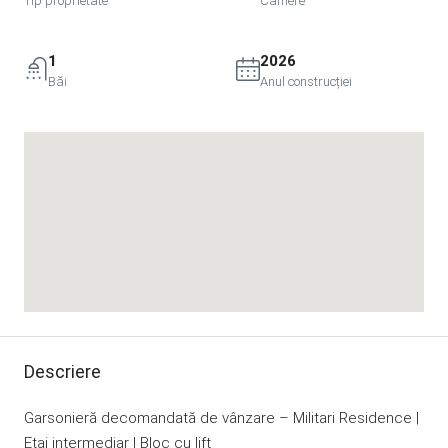
Tip proprietate
Camere
1
2026
Băi
Anul construcției
Descriere
Garsonieră decomandată de vânzare – Militari Residence |
Etaj intermediar | Bloc cu lift