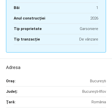
Băi
1
Anul construcției
2026
Tip proprietate
Garsoniere
Tip tranzacție
De vânzare
Adresa
Oraş:
București
Județ:
București-Ilfov
Ţară:
România