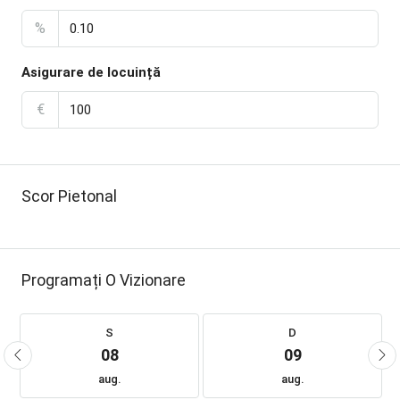
%
Asigurare de locuință
€
Scor Pietonal
Programați O Vizionare
S
D
08
09
aug.
aug.