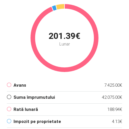
201.39€
Lunar
Avans
7.425.00€
Suma împrumutului
42.075.00€
Rată lunară
188.94€
Impozit pe proprietate
4.13€