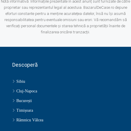
Notă informativă: Informațiile prezentate în acest anunț sunt furnizate de către
proprietar sau reprezentantul legal al acestuia. BazarulDeCase.ro depune
eforturi constante pentru a menține acuratețea datelor, însă nu își asumă
responsabilitatea pentru eventuale omisiuni sau erori. Vă recomandăm să
verificați personal documentele și starea tehnică a proprietății înainte de
finalizarea oricărei tranzacții.
Descoperă
Sibiu
Cluj-Napoca
București
Timișoara
Râmnicu Vâlcea