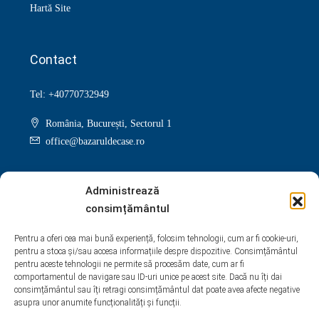
Hartă Site
Contact
Tel: +40770732949
România, București, Sectorul 1
office@bazaruldecase.ro
Administrează
consimțământul
Facebook
Twitter
Instagram
Linkedin
Pentru a oferi cea mai bună experiență, folosim tehnologii, cum ar fi cookie-uri,
pentru a stoca și/sau accesa informațiile despre dispozitive. Consimțământul
Google +
Youtube
Pinterest
Yelp
pentru aceste tehnologii ne permite să procesăm date, cum ar fi
comportamentul de navigare sau ID-uri unice pe acest site. Dacă nu îți dai
WhatsApp
consimțământul sau îți retragi consimțământul dat poate avea afecte negative
asupra unor anumite funcționalități și funcții.