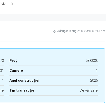
vizionări.
Adăugat în august 6, 2026 la 3:15 pm
70
Preț
53.000€
31
Camere
1
1
Anul construcției
2026
ere
Tip tranzacție
De vânzare