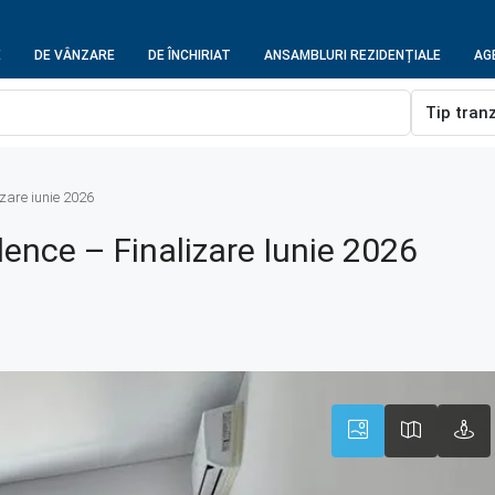
E
DE VÂNZARE
DE ÎNCHIRIAT
ANSAMBLURI REZIDENȚIALE
AGE
Tip tran
izare iunie 2026
dence – Finalizare Iunie 2026