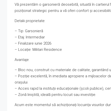
Vă prezentăm o garsonieră deosebită, situată în cartierul 
poziționat strategic pentru a vă oferi confort și accesibilit
Detalii proprietate:
– Tip: Garsonieră
– Etaj: Intermediar
– Finalizare iunie 2026
– Locație: Militari Residence
Avantaje:
– Bloc nou, construit cu materiale de calitate, garantând 
– Poziție excelentă, în imediata apropiere a mijloacelor d
orașului.
– Acces rapid la instituții educaționale (școli publice), ce
– Zonă liniștită, ideală pentru locuit sau investiție.
Acum este momentul să achiziționați locuința visurilor d