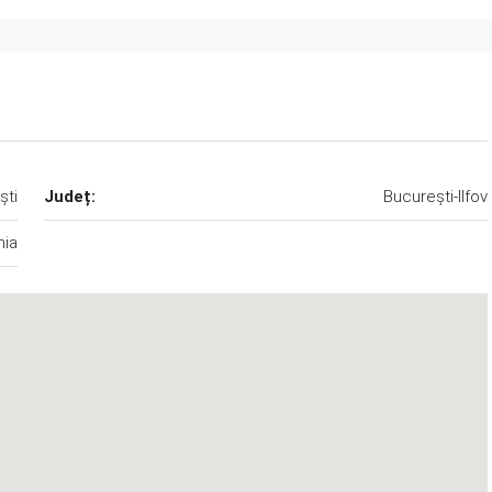
ști
Județ:
București-Ilfov
ia