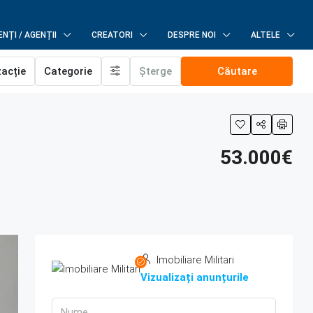
NȚI / AGENȚII
CREATORI
DESPRE NOI
ALTELE
zacție
Categorie
Șterge
Căutare
53.000€
Imobiliare Militari
Vizualizați anunțurile