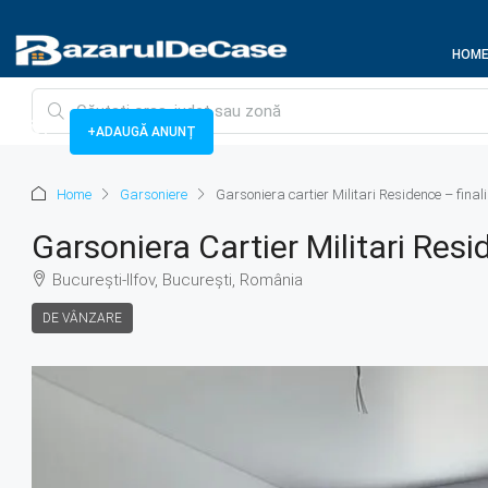
HOM
+ADAUGĂ ANUNȚ
Home
Garsoniere
Garsoniera cartier Militari Residence – final
Garsoniera Cartier Militari Resi
București-Ilfov, București, România
DE VÂNZARE