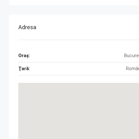
Adresa
Oraş:
Bucure
Ţară:
Român