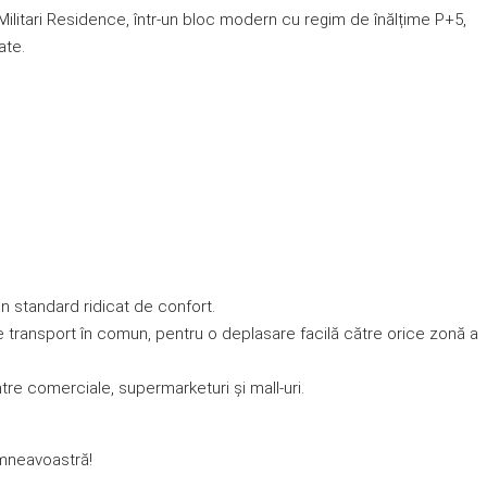
Militari Residence, într-un bloc modern cu regim de înălțime P+5,
ate.
un standard ridicat de confort.
e transport în comun, pentru o deplasare facilă către orice zonă a
ntre comerciale, supermarketuri și mall-uri.
umneavoastră!