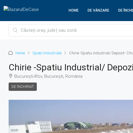
HOME
DE VÂNZARE
DE ÎNCHI
Home
Spații Industriale
Chirie -Spatiu industrial/ Depozit- Ch
Chirie -Spatiu Industrial/ Depoz
București-Ilfov, București, România
DE ÎNCHIRIAT