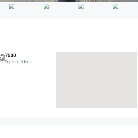
7500
Suprafață teren