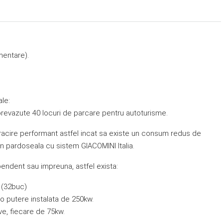
mentare).
le:
prevazute 40 locuri de parcare pentru autoturisme.
 racire performant astfel incat sa existe un consum redus de
prin pardoseala cu sistem GIACOMINI Italia.
pendent sau impreuna, astfel exista:
i (32buc)
o putere instalata de 250kw.
ve, fiecare de 75kw.