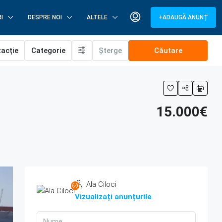
I
DESPRE NOI
ALTELE
+ADAUGĂ ANUNȚ
zacție
Categorie
Șterge
Căutare
15.000€
Ala Ciloci
Vizualizați anunțurile