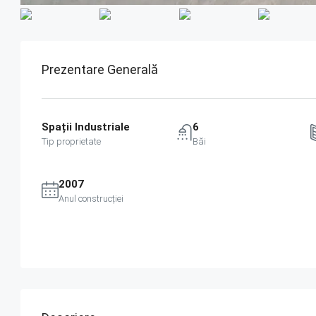
Prezentare Generală
Spații Industriale
6
Tip proprietate
Băi
2007
Anul construcției