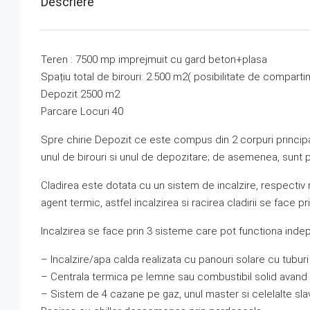
Descriere
Teren : 7500 mp imprejmuit cu gard beton+plasa
Spațiu total de birouri: 2.500 m2( posibilitate de comparti
Depozit 2500 m2
Parcare Locuri 40
Spre chirie Depozit ce este compus din 2 corpuri principa
unul de birouri si unul de depozitare; de asemenea, sunt 
Cladirea este dotata cu un sistem de incalzire, respectiv
agent termic, astfel incalzirea si racirea cladirii se face 
Incalzirea se face prin 3 sisteme care pot functiona inde
– Incalzire/apa calda realizata cu panouri solare cu tubur
– Centrala termica pe lemne sau combustibil solid avand 
– Sistem de 4 cazane pe gaz, unul master si celelalte sla