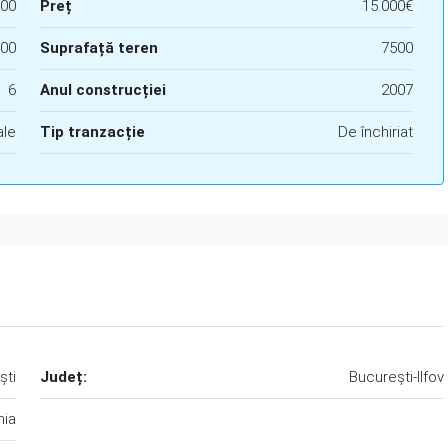
00
Preț
15.000€
00
Suprafață teren
7500
6
Anul construcției
2007
ale
Tip tranzacție
De închiriat
ști
Județ:
București-Ilfov
ia