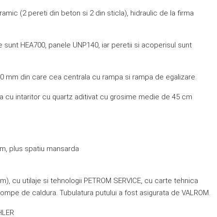
amic (2 pereti din beton si 2 din sticla), hidraulic de la firma
le sunt HEA700, panele UNP140, iar peretii si acoperisul sunt
00 mm din care cea centrala cu rampa si rampa de egalizare.
ta cu intaritor cu quartz aditivat cu grosime medie de 45 cm
7 m, plus spatiu mansarda
m), cu utilaje si tehnologii PETROM SERVICE, cu carte tehnica
 pompe de caldura. Tubulatura putului a fost asigurata de VALROM.
OHLER