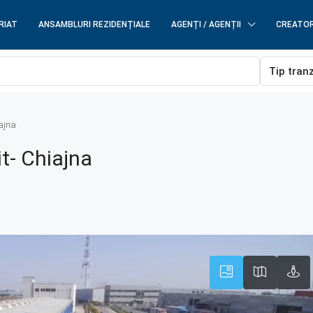
RIAT
ANSAMBLURI REZIDENȚIALE
AGENȚI / AGENȚII
CREATOR
Tip tran
iajna
it- Chiajna