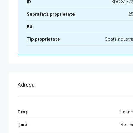
ID
BDC-31773
Suprafață proprietate
25
Băi
Tip proprietate
Spații Industri
Adresa
Oraş:
Bucure
Ţară:
Român