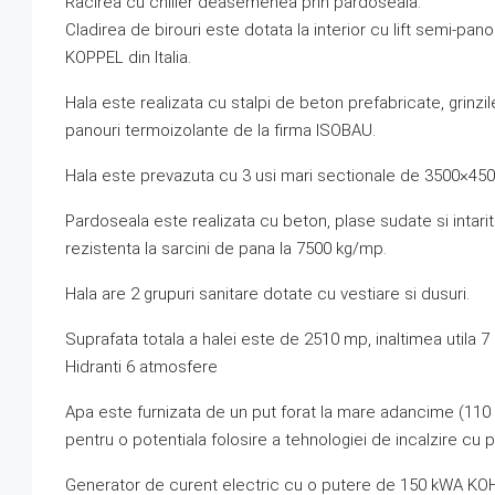
Racirea cu chiller deasemenea prin pardoseala.
Cladirea de birouri este dotata la interior cu lift semi-panor
KOPPEL din Italia.
Hala este realizata cu stalpi de beton prefabricate, grinzi
panouri termoizolante de la firma ISOBAU.
Hala este prevazuta cu 3 usi mari sectionale de 3500×45
Pardoseala este realizata cu beton, plase sudate si intari
rezistenta la sarcini de pana la 7500 kg/mp.
Hala are 2 grupuri sanitare dotate cu vestiare si dusuri.
Suprafata totala a halei este de 2510 mp, inaltimea utila 
Hidranti 6 atmosfere
Apa este furnizata de un put forat la mare adancime (110 
pentru o potentiala folosire a tehnologiei de incalzire cu
Generator de curent electric cu o putere de 150 kWA K