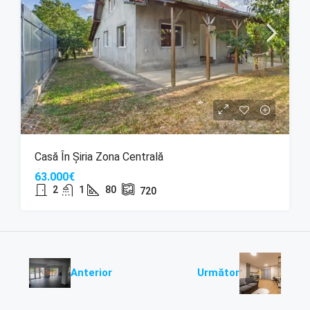
Casă În Șiria Zona Centrală
63.000€
2
1
80
720
Anterior
Următor