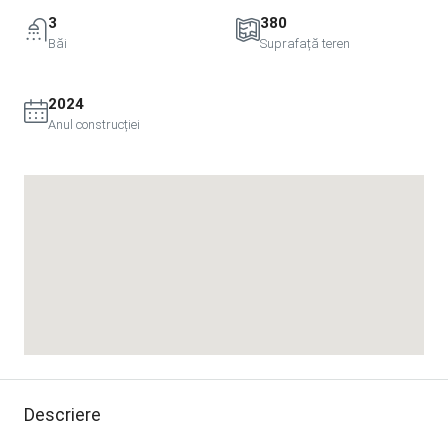
3
380
Băi
Suprafață teren
2024
Anul construcției
Descriere