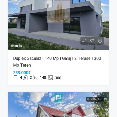
Duplex Săcălaz | 140 Mp | Garaj | 2 Terase | 300
Mp Teren
239.000€
4
2
140
300
DE VÂNZARE