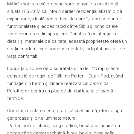
MAAC Imobiliare vă propune spre achiziție o casă nouă
situată în Șura Mică, într-un cartier rezidențial aflat în plină
expansiune, ideală pentru familiile care își doresc confort,
funcționalitate și acces rapid către Sibiu și principalele
zone de interes din apropiere. Construită cu atenție la
detalii și materiale de calitate, această proprietate oferă un
spațiu modern, bine compartimentat și adaptat unui stil de
viață confortabil.
Locuința dispune de o suprafață utilă de 120 mp și este
construită pe regim de înălțime Parter + Etaj + Pod, având
fundație din beton și zidărie realizată din cărămidă
Porotherm, pentru un plus de durabilitate și eficiență
termică.
Compartimentarea este practică și eficientă, oferind spații
generoase și bine luminate natural:
-Parter: hol de intrare, living spațios, bucătărie închisă cu
acces către camera tehnică, birou, baie și casa scării