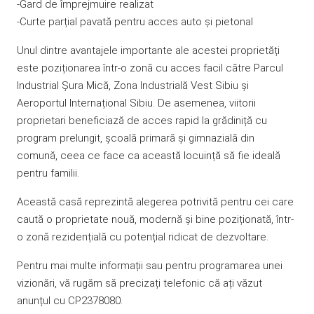
-Gard de împrejmuire realizat
-Curte parțial pavată pentru acces auto și pietonal
Unul dintre avantajele importante ale acestei proprietăți
este poziționarea într-o zonă cu acces facil către Parcul
Industrial Șura Mică, Zona Industrială Vest Sibiu și
Aeroportul Internațional Sibiu. De asemenea, viitorii
proprietari beneficiază de acces rapid la grădiniță cu
program prelungit, școală primară și gimnazială din
comună, ceea ce face ca această locuință să fie ideală
pentru familii.
Această casă reprezintă alegerea potrivită pentru cei care
caută o proprietate nouă, modernă și bine poziționată, într-
o zonă rezidențială cu potențial ridicat de dezvoltare.
Pentru mai multe informații sau pentru programarea unei
vizionări, vă rugăm să precizați telefonic că ați văzut
anunțul cu CP2378080.