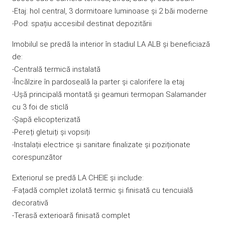
-Etaj: hol central, 3 dormitoare luminoase și 2 băi moderne
-Pod: spațiu accesibil destinat depozitării
Imobilul se predă la interior în stadiul LA ALB și beneficiază
de:
-Centrală termică instalată
-Încălzire în pardoseală la parter și calorifere la etaj
-Ușă principală montată și geamuri termopan Salamander
cu 3 foi de sticlă
-Șapă elicopterizată
-Pereți gletuiți și vopsiți
-Instalații electrice și sanitare finalizate și poziționate
corespunzător
Exteriorul se predă LA CHEIE și include:
-Fațadă complet izolată termic și finisată cu tencuială
decorativă
-Terasă exterioară finisată complet