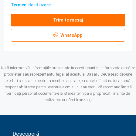
Termeni de utilizare:
Trimite mesaj
WhatsApp
Notă informativă: Informațiile prezentate în acest anunț sunt furnizate de către
proprietar sau reprezentantul legal al acestuia. BazarulDeCase.ro depune
eforturi constante pentru a menține acuratețea datelor, însă nu își asumă
responsabilitatea pentru eventuale omisiuni sau erori. Vă recomandăm să
verificați personal documentele și starea tehnică a proprietății înainte de
finalizarea oricărei tranzacții.
Descoperă