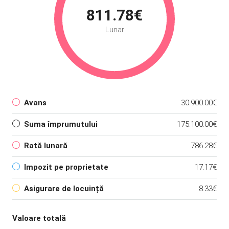
811.78€
Lunar
Avans
30.900.00€
Suma împrumutului
175.100.00€
Rată lunară
786.28€
Impozit pe proprietate
17.17€
Asigurare de locuință
8.33€
Valoare totală