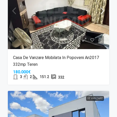
Casa De Vanzare Mobilata In Popoveni An2017
332mp Teren
180.000€
3
2
151.2
332
DE VÂNZARE