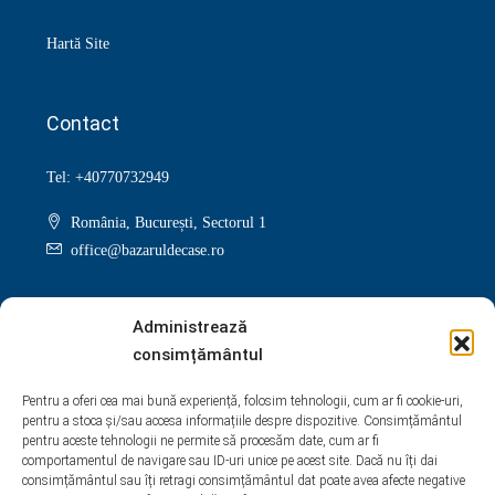
Hartă Site
Contact
Tel: +40770732949
România, București, Sectorul 1
office@bazaruldecase.ro
Administrează
consimțământul
Facebook
Twitter
Instagram
Linkedin
Pentru a oferi cea mai bună experiență, folosim tehnologii, cum ar fi cookie-uri,
pentru a stoca și/sau accesa informațiile despre dispozitive. Consimțământul
Google +
Youtube
Pinterest
Yelp
pentru aceste tehnologii ne permite să procesăm date, cum ar fi
comportamentul de navigare sau ID-uri unice pe acest site. Dacă nu îți dai
WhatsApp
consimțământul sau îți retragi consimțământul dat poate avea afecte negative