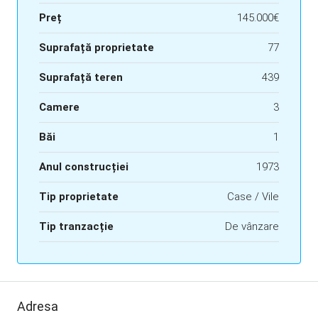
Preț
145.000€
Suprafață proprietate
77
Suprafață teren
439
Camere
3
Băi
1
Anul construcției
1973
Tip proprietate
Case / Vile
Tip tranzacție
De vânzare
Adresa