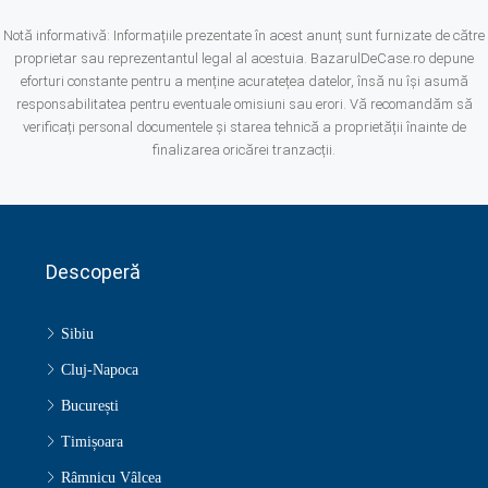
Notă informativă: Informațiile prezentate în acest anunț sunt furnizate de către
proprietar sau reprezentantul legal al acestuia. BazarulDeCase.ro depune
eforturi constante pentru a menține acuratețea datelor, însă nu își asumă
responsabilitatea pentru eventuale omisiuni sau erori. Vă recomandăm să
verificați personal documentele și starea tehnică a proprietății înainte de
finalizarea oricărei tranzacții.
Descoperă
Sibiu
Cluj-Napoca
București
Timișoara
Râmnicu Vâlcea