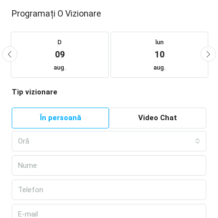
Programați O Vizionare
D
lun
09
10
aug.
aug.
Tip vizionare
În persoană
Video Chat
Oră