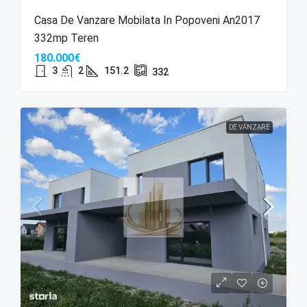
Casa De Vanzare Mobilata In Popoveni An2017
332mp Teren
180.000€
3
2
151.2
332
DE VÂNZARE