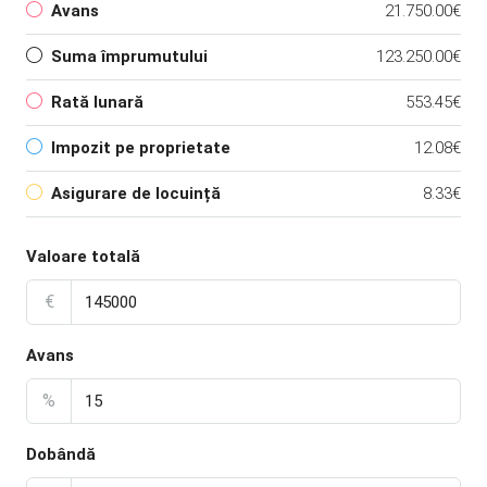
Avans
21.750.00€
Suma împrumutului
123.250.00€
Rată lunară
553.45€
Impozit pe proprietate
12.08€
Asigurare de locuință
8.33€
Valoare totală
€
Avans
%
Dobândă