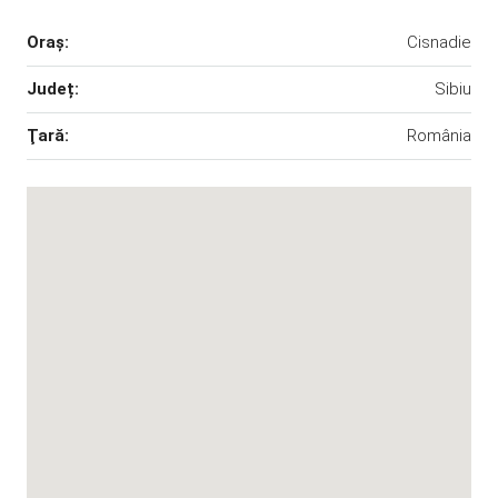
Oraş:
Cisnadie
Județ:
Sibiu
Ţară:
România