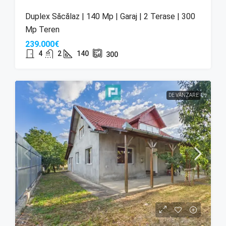
Duplex Săcălaz | 140 Mp | Garaj | 2 Terase | 300
Mp Teren
239.000€
4
2
140
300
DE VÂNZARE