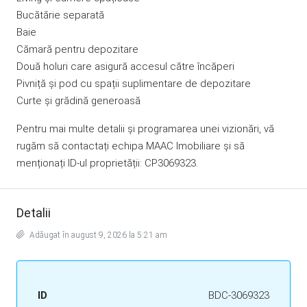
Bucătărie separată
Baie
Cămară pentru depozitare
Două holuri care asigură accesul către încăperi
Pivniță și pod cu spații suplimentare de depozitare
Curte și grădină generoasă
Pentru mai multe detalii și programarea unei vizionări, vă
rugăm să contactați echipa MAAC Imobiliare și să
menționați ID-ul proprietății: CP3069323.
Detalii
Adăugat în august 9, 2026 la 5:21 am
ID
BDC-3069323