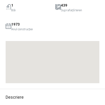
1
439
Băi
Suprafață teren
1973
Anul construcției
Descriere