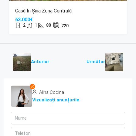
Casă În Șiria Zona Centrală
63.000€
2
1
80
720
Anterior
Următor
Alina Codina
Vizualizați anunțurile