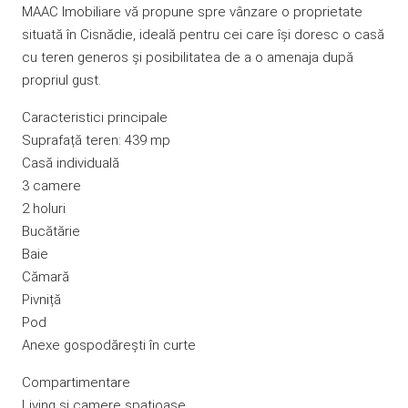
MAAC Imobiliare vă propune spre vânzare o proprietate
situată în Cisnădie, ideală pentru cei care își doresc o casă
cu teren generos și posibilitatea de a o amenaja după
propriul gust.
Caracteristici principale
Suprafață teren: 439 mp
Casă individuală
3 camere
2 holuri
Bucătărie
Baie
Cămară
Pivniță
Pod
Anexe gospodărești în curte
Compartimentare
Living și camere spațioase