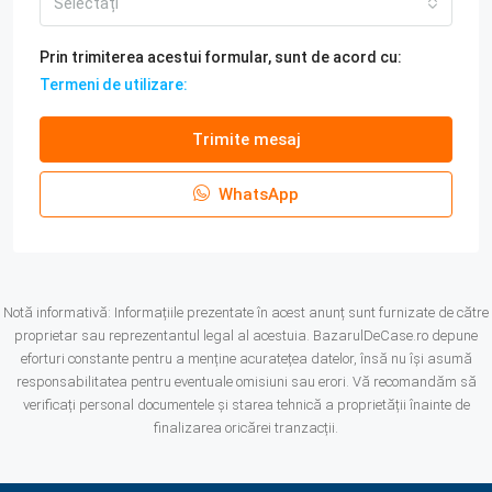
Selectați
Prin trimiterea acestui formular, sunt de acord cu:
Termeni de utilizare:
Trimite mesaj
WhatsApp
Notă informativă: Informațiile prezentate în acest anunț sunt furnizate de către
proprietar sau reprezentantul legal al acestuia. BazarulDeCase.ro depune
eforturi constante pentru a menține acuratețea datelor, însă nu își asumă
responsabilitatea pentru eventuale omisiuni sau erori. Vă recomandăm să
verificați personal documentele și starea tehnică a proprietății înainte de
finalizarea oricărei tranzacții.