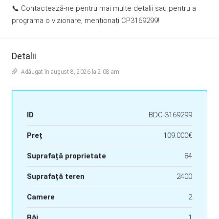
📞 Contactează-ne pentru mai multe detalii sau pentru a
programa o vizionare, menționați CP3169299!
Detalii
Adăugat în august 8, 2026 la 2:08 am
ID
BDC-3169299
Preț
109.000€
Suprafață proprietate
84
Suprafață teren
2400
Camere
2
Băi
1