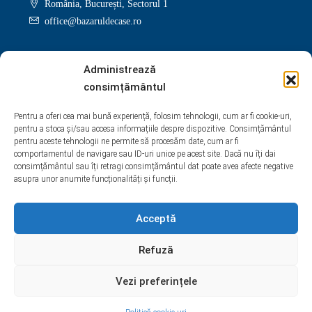
România, București, Sectorul 1
office@bazaruldecase.ro
Administrează
consimțământul
Facebook
Twitter
Instagram
Linkedin
Pentru a oferi cea mai bună experiență, folosim tehnologii, cum ar fi cookie-uri,
pentru a stoca și/sau accesa informațiile despre dispozitive. Consimțământul
Google +
Youtube
Pinterest
Yelp
pentru aceste tehnologii ne permite să procesăm date, cum ar fi
comportamentul de navigare sau ID-uri unice pe acest site. Dacă nu îți dai
WhatsApp
consimțământul sau îți retragi consimțământul dat poate avea afecte negative
asupra unor anumite funcționalități și funcții.
Acceptă
Refuză
Vezi preferințele
Iulian Topliceanu
© BazarulDeCase.ro 2009 - 2026 Toate drepturile rezervate.