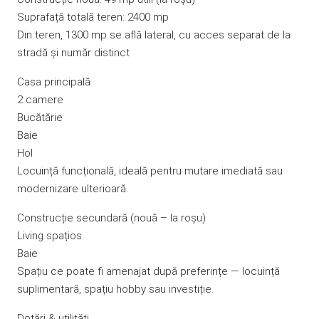
Suprafață totală teren: 2400 mp
Din teren, 1300 mp se află lateral, cu acces separat de la
stradă și număr distinct
Casa principală
2 camere
Bucătărie
Baie
Hol
Locuință funcțională, ideală pentru mutare imediată sau
modernizare ulterioară.
Construcție secundară (nouă – la roșu)
Living spațios
Baie
Spațiu ce poate fi amenajat după preferințe — locuință
suplimentară, spațiu hobby sau investiție.
Dotări & utilități