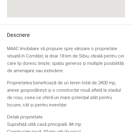
Descriere
MAAC Imobiliare vă propune spre vânzare o proprietate
situată în Cornățel, la doar 18 km de Sibiu, ideală pentru cei
care își doresc liniște, spațiu generos și multiple posibilități
de amenajare sau extindere.
Proprietatea beneficiază de un teren total de 2400 mp,
anexe gospodărești și o construcție nouă aflată la stadiul
de roșu, ceea ce oferă un mare potențial atât pentru
locuire, cât și pentru investiție.
Detalii proprietate
Suprafață utilă casă principală: 84 mp
Construcție nouă: 49 mp utili (la roșu)