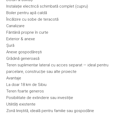
Instalație electrică schimbată complet (cupru)
Boiler pentru apă caldă
Încălzire cu sobe de teracotă
Canalizare
Fântână proprie în curte
Exterior & anexe
Șură
Anexe gospodărești
Grădină generoasă
Teren suplimentar lateral cu acces separat — ideal pentru
parcelare, construcție sau alte proiecte
Avantaje
La doar 18 km de Sibiu
Teren foarte generos
Posibilitate de extindere sau investiție
Utilități existente
Zonă liniștită, ideală pentru familie sau gospodărie