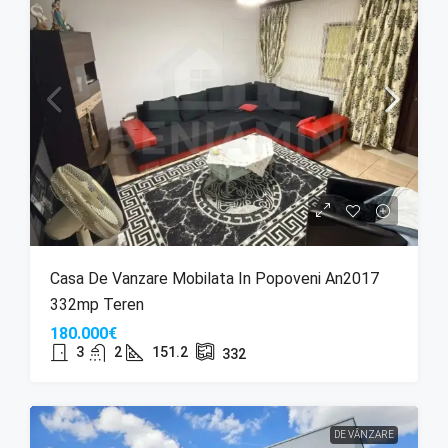
Casa De Vanzare Mobilata In Popoveni An2017
332mp Teren
180.000€
3
2
151.2
332
DE VÂNZARE