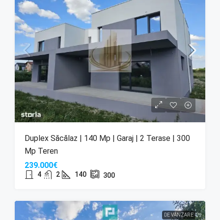
Duplex Săcălaz | 140 Mp | Garaj | 2 Terase | 300
Mp Teren
239.000€
4
2
140
300
DE VÂNZARE