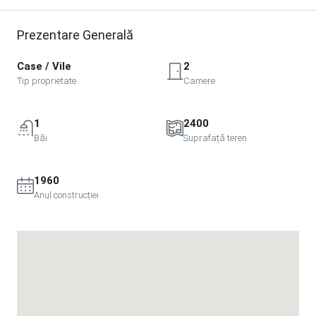
Prezentare Generală
Case / Vile
2
Tip proprietate
Camere
1
2400
Băi
Suprafață teren
1960
Anul construcției