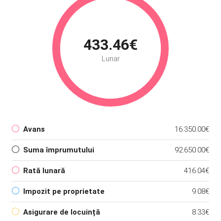
433.46€
Lunar
Avans
16.350.00€
Suma împrumutului
92.650.00€
Rată lunară
416.04€
Impozit pe proprietate
9.08€
Asigurare de locuință
8.33€