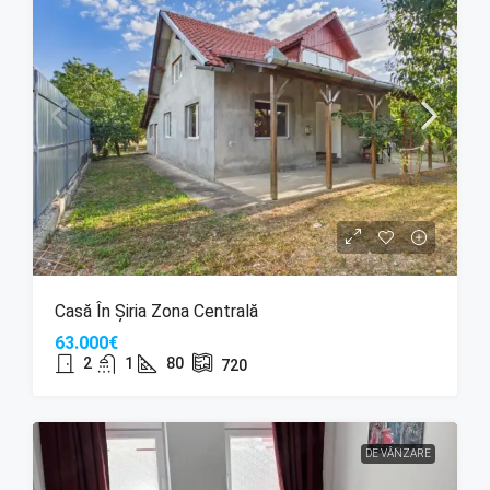
Casă În Șiria Zona Centrală
63.000€
2
1
80
720
DE VÂNZARE