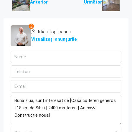
Anterior
Următor
Iulian Topliceanu
Vizualizați anunțurile