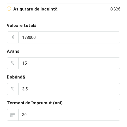
Asigurare de locuință
8.33€
Valoare totală
€
Avans
%
Dobândă
%
Termeni de împrumut (ani)