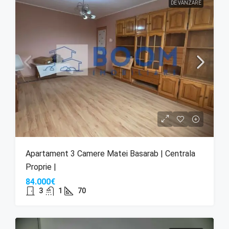
DE VÂNZARE
Apartament 3 Camere Matei Basarab | Centrala
Proprie |
84.000€
3
1
70