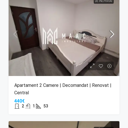
DE ÎNCHIRIAT
Apartament 2 Camere | Decomandat | Renovat |
Central
440€
2
1
53