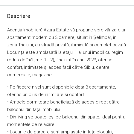
Descriere
Agenția Imobiliară Azura Estate vă propune spre vânzare un
apartament modern cu 3 camere, situat în Șelimbăr, in
zona Triajului, cu stradă privată, iluminată și complet pavată.
Locuința este amplasată la etajul 1 al unui imobil cu regim
redus de înălțime (P+2), finalizat în anul 2023, oferind
confort, intimitate și acces facil către Sibiu, centre
comerciale, magazine.
• Pe fiecare nivel sunt disponibile doar 3 apartamente,
oferind un plus de intimitate și confort.
• Ambele dormitoare beneficiază de acces direct către
balconul din fața imobilului.
• Din living se poate ieși pe balconul din spate, ideal pentru
momentele de relaxare.
• Locurile de parcare sunt amplasate în fața blocului,