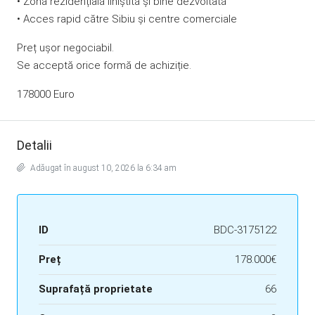
• Zonă rezidențială liniștită și bine dezvoltată
• Acces rapid către Sibiu și centre comerciale
Preț ușor negociabil.
Se acceptă orice formă de achiziție.
178000 Euro
Detalii
Adăugat în august 10, 2026 la 6:34 am
ID
BDC-3175122
Preț
178.000€
Suprafață proprietate
66