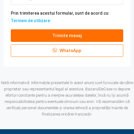
Prin trimiterea acestui formular, sunt de acord cu:
Termeni de utilizare:
Trimite mesaj
WhatsApp
Notă informativă: Informațiile prezentate în acest anunț sunt furnizate de către
proprietar sau reprezentantul legal al acestuia. BazarulDeCase.ro depune
eforturi constante pentru a menține acuratețea datelor, însă nu își asumă
responsabilitatea pentru eventuale omisiuni sau erori. Vă recomandăm să
verificați personal documentele și starea tehnică a proprietății înainte de
finalizarea oricărei tranzacții.