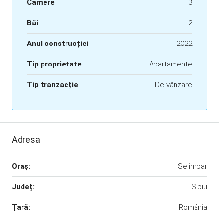
Camere
3
Băi
2
Anul construcției
2022
Tip proprietate
Apartamente
Tip tranzacție
De vânzare
Adresa
Oraş:
Selimbar
Județ:
Sibiu
Ţară:
România