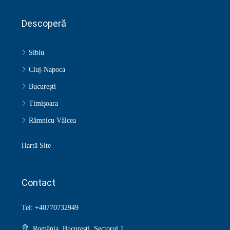
Descoperă
Sibiu
Cluj-Napoca
București
Timișoara
Râmnicu Vâlcea
Hartă Site
Contact
Tel: +40770732949
România, București, Sectorul 1