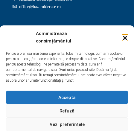
office@bazaruldecase.ro
Administrează
consimțământul
Facebook
Twitter
Instagram
Linkedin
Pentru a oferi cea mai bună experiență, folosim tehnologii, cum ar fi cookie-uri,
Google +
Youtube
Pinterest
Yelp
pentru a stoca și/sau accesa informațiile despre dispozitive. Consimțământul
WhatsApp
pentru aceste tehnologii ne permite să procesăm date, cum ar fi
comportamentul de navigare sau ID-uri unice pe acest site. Dacă nu îți dai
consimțământul sau îți retragi consimțământul dat poate avea afecte negative
asupra unor anumite funcționalități și funcții.
Acceptă
Refuză
Vezi preferințele
© BazarulDeCase.ro 2009 - 2026 Toate drepturile rezervate.
Adrian Imob