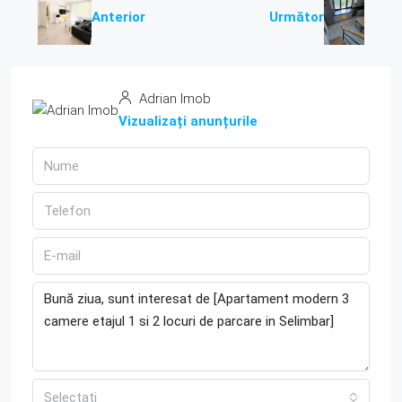
Anterior
Următor
Adrian Imob
Vizualizați anunțurile
Selectați