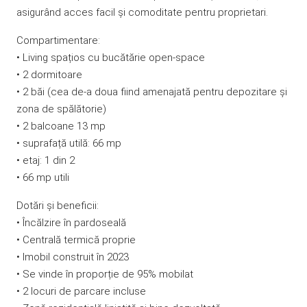
asigurând acces facil și comoditate pentru proprietari.
Compartimentare:
• Living spațios cu bucătărie open-space
• 2 dormitoare
• 2 băi (cea de-a doua fiind amenajată pentru depozitare și
zona de spălătorie)
• 2 balcoane 13 mp
• suprafață utilă: 66 mp
• etaj: 1 din 2
• 66 mp utili
Dotări și beneficii:
• Încălzire în pardoseală
• Centrală termică proprie
• Imobil construit în 2023
• Se vinde în proporție de 95% mobilat
• 2 locuri de parcare incluse