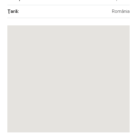
Ţară:
România