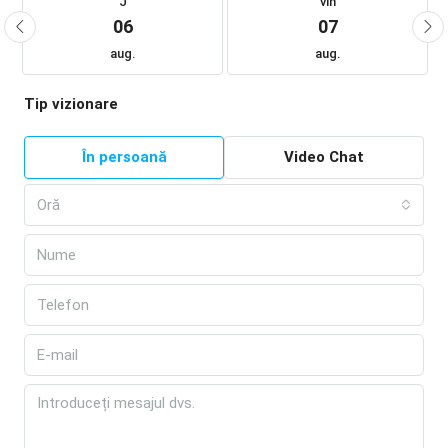
J
vin
06
07
aug.
aug.
Tip vizionare
În persoană
Video Chat
Oră