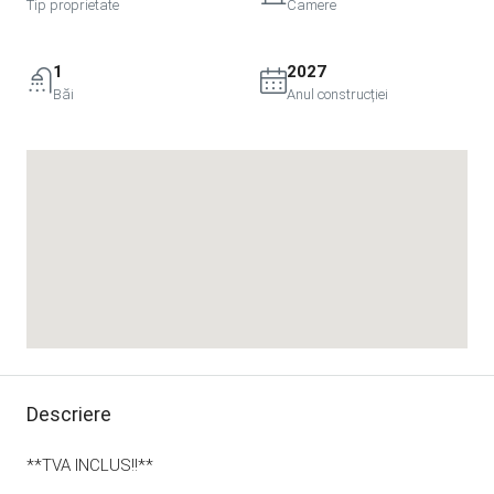
Tip proprietate
Camere
1
2027
Băi
Anul construcției
Descriere
**TVA INCLUS!!**