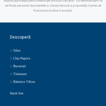
responsabilitatea pentru eventuale omisiuni sau erori. Vă recomandăm să
verificați personal documentele și starea tehnică a proprietății înainte de
finalizarea oricărei tranzacții.
Descoperă
Sibiu
Cluj-Napoca
București
Timișoara
Râmnicu Vâlcea
Hartă Site