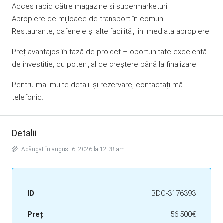
Acces rapid către magazine și supermarketuri
Apropiere de mijloace de transport în comun
Restaurante, cafenele și alte facilități în imediata apropiere
Preț avantajos în fază de proiect – oportunitate excelentă
de investiție, cu potențial de creștere până la finalizare.
Pentru mai multe detalii și rezervare, contactați-mă
telefonic.
Detalii
Adăugat în august 6, 2026 la 12:38 am
ID
BDC-3176393
Preț
56.500€