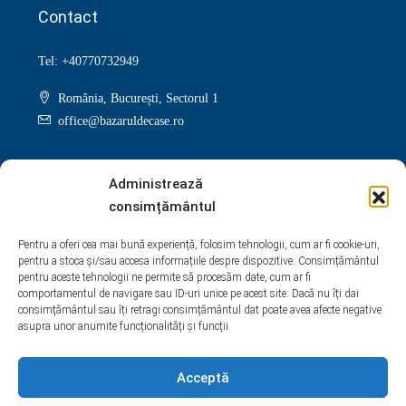
Contact
Tel: +40770732949
România, București, Sectorul 1
office@bazaruldecase.ro
Administrează
consimțământul
Facebook
Twitter
Instagram
Linkedin
Pentru a oferi cea mai bună experiență, folosim tehnologii, cum ar fi cookie-uri,
pentru a stoca și/sau accesa informațiile despre dispozitive. Consimțământul
Google +
Youtube
Pinterest
Yelp
pentru aceste tehnologii ne permite să procesăm date, cum ar fi
comportamentul de navigare sau ID-uri unice pe acest site. Dacă nu îți dai
WhatsApp
consimțământul sau îți retragi consimțământul dat poate avea afecte negative
asupra unor anumite funcționalități și funcții.
Acceptă