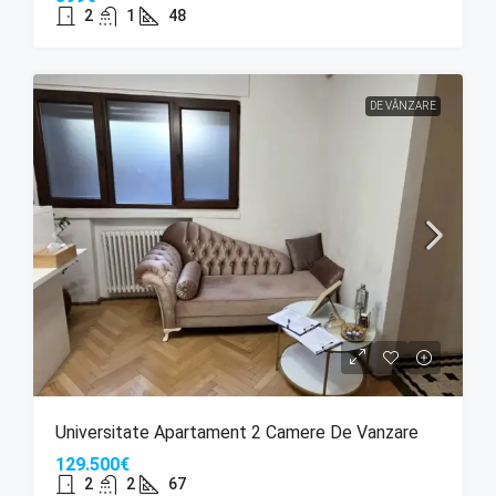
2
1
48
DE VÂNZARE
Universitate Apartament 2 Camere De Vanzare
129.500€
2
2
67