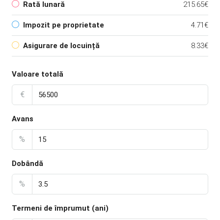
Rată lunară
215.65€
Impozit pe proprietate
4.71€
Asigurare de locuință
8.33€
Valoare totală
€
Avans
%
Dobândă
%
Termeni de împrumut (ani)