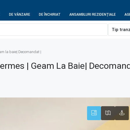
E
DE VÂNZARE
DE ÎNCHIRIAT
ANSAMBLURI REZIDENȚIALE
AGE
Tip tran
am la baie| Decomandat |
ermes | Geam La Baie| Decomand