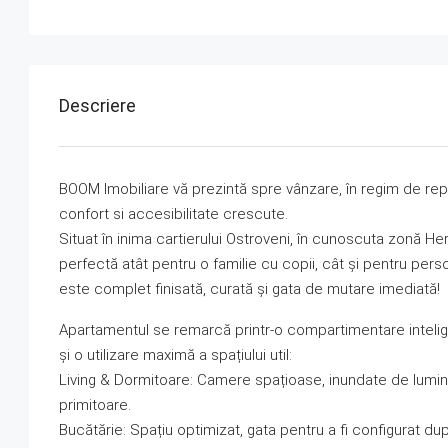
Descriere
BOOM Imobiliare vă prezintă spre vânzare, în regim de repr
confort si accesibilitate crescute.
Situat în inima cartierului Ostroveni, în cunoscuta zonă
perfectă atât pentru o familie cu copii, cât și pentru per
este complet finisată, curată și gata de mutare imediată!
Apartamentul se remarcă printr-o compartimentare intelige
și o utilizare maximă a spațiului util:
Living & Dormitoare: Camere spațioase, inundate de lumină 
primitoare.
Bucătărie: Spațiu optimizat, gata pentru a fi configurat d