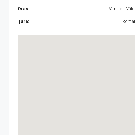
Oraş:
Râmnicu Vâl
Ţară:
Român