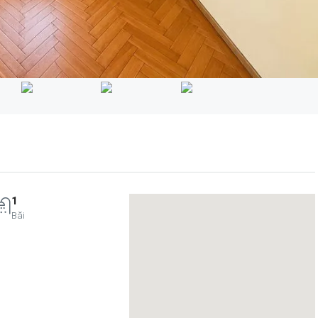
1
Băi