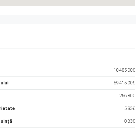
10.485.00€
ului
59.415.00€
266.80€
rietate
5.83€
cuință
8.33€