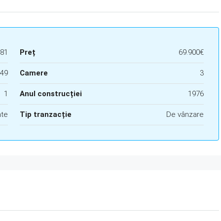
81
Preț
69.900€
49
Camere
3
1
Anul construcției
1976
te
Tip tranzacție
De vânzare