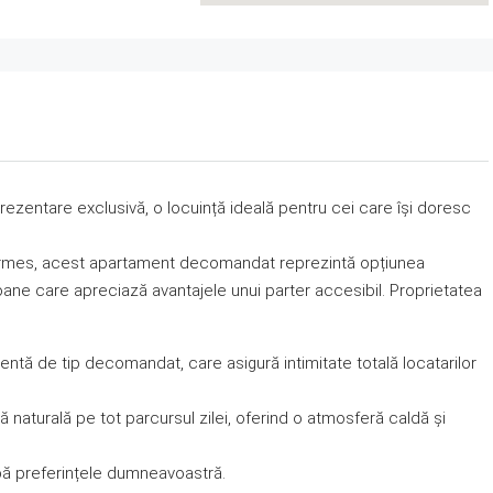
ezentare exclusivă, o locuință ideală pentru cei care își doresc
 Hermes, acest apartament decomandat reprezintă opțiunea
soane care apreciază avantajele unui parter accesibil. Proprietatea
ntă de tip decomandat, care asigură intimitate totală locatarilor
naturală pe tot parcursul zilei, oferind o atmosferă caldă și
upă preferințele dumneavoastră.