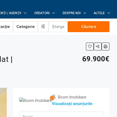
NȚI / AGENȚII
CREATORI
DESPRE NOI
ALTELE
zacție
Categorie
Șterge
Căutare
at |
69.900€
Boom Imobiliare
Vizualizați anunțurile