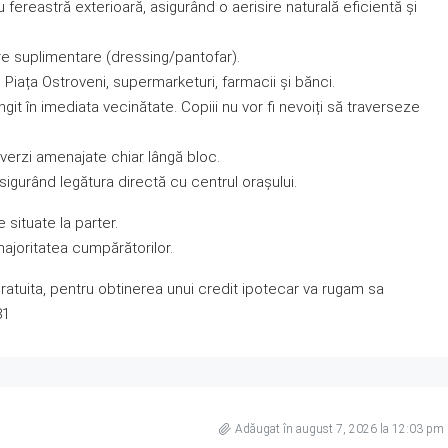
 fereastră exterioară, asigurând o aerisire naturală eficientă și
e suplimentare (dressing/pantofar).
iața Ostroveni, supermarketuri, farmacii și bănci.
git în imediata vecinătate. Copiii nu vor fi nevoiți să traverseze
 verzi amenajate chiar lângă bloc.
asigurând legătura directă cu centrul orașului.
situate la parter.
majoritatea cumpărătorilor.
gratuita, pentru obtinerea unui credit ipotecar va rugam sa
81
Adăugat în august 7, 2026 la 12:03 pm