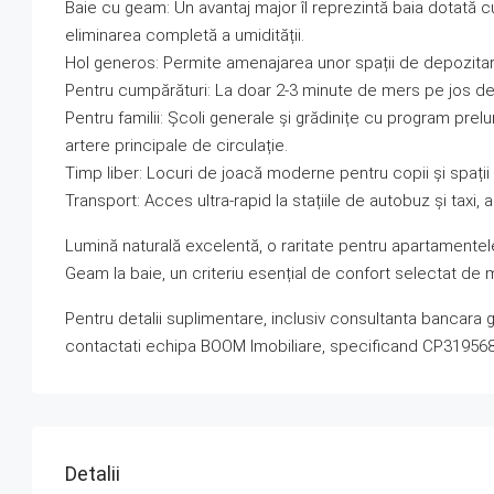
Baie cu geam: Un avantaj major îl reprezintă baia dotată cu
eliminarea completă a umidității.
Hol generos: Permite amenajarea unor spații de depozitar
Pentru cumpărături: La doar 2-3 minute de mers pe jos de P
Pentru familii: Școli generale și grădinițe cu program prelun
artere principale de circulație.
Timp liber: Locuri de joacă moderne pentru copii și spații
Transport: Acces ultra-rapid la stațiile de autobuz și taxi, 
Lumină naturală excelentă, o raritate pentru apartamentele 
Geam la baie, un criteriu esențial de confort selectat de 
Pentru detalii suplimentare, inclusiv consultanta bancara 
contactati echipa BOOM Imobiliare, specificand CP31956
Detalii