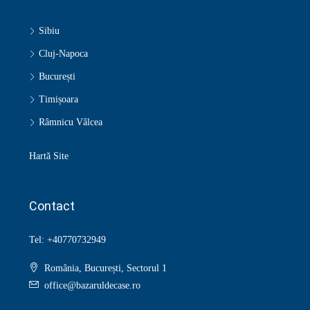
Sibiu
Cluj-Napoca
București
Timișoara
Râmnicu Vâlcea
Hartă Site
Contact
Tel: +40770732949
România, București, Sectorul 1
office@bazaruldecase.ro