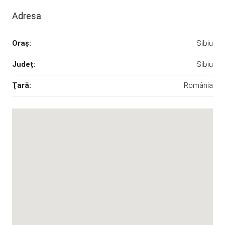
Adresa
Oraş:
Sibiu
Județ:
Sibiu
Ţară:
România