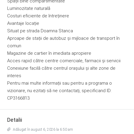
Spații bine compartimentate
Luminozitate naturală
Costuri eficiente de întreținere
Avantaje locație
Situat pe strada Doamna Stanca
Aproape de stații de autobuz și mijloace de transport în
comun
Magazine de cartier în imediata apropiere
Acces rapid către centre comerciale, farmacii și servicii
Conexiune facilă către centrul orașului și alte zone de
interes
Pentru mai multe informații sau pentru a programa o
vizionare, nu ezitați să ne contactați, specificand ID:
CP3166813
Detalii
Adăugat în august 6, 2026 la 6:50 am