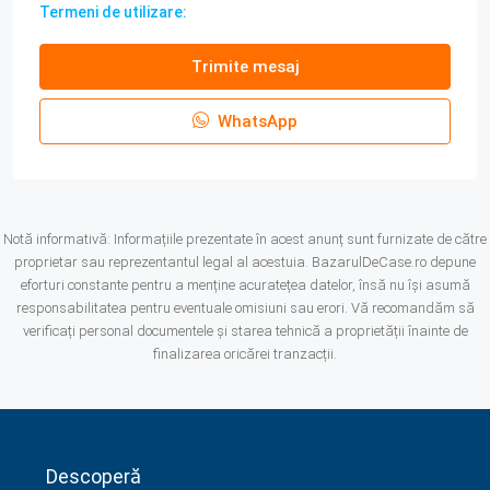
Termeni de utilizare:
Trimite mesaj
WhatsApp
Notă informativă: Informațiile prezentate în acest anunț sunt furnizate de către
proprietar sau reprezentantul legal al acestuia. BazarulDeCase.ro depune
eforturi constante pentru a menține acuratețea datelor, însă nu își asumă
responsabilitatea pentru eventuale omisiuni sau erori. Vă recomandăm să
verificați personal documentele și starea tehnică a proprietății înainte de
finalizarea oricărei tranzacții.
Descoperă