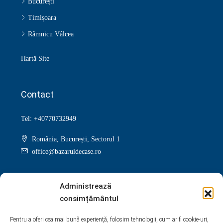
București
Timișoara
Râmnicu Vâlcea
Hartă Site
Contact
Tel: +40770732949
România, București, Sectorul 1
office@bazaruldecase.ro
Administrează
consimțământul
Facebook
Twitter
Instagram
Linkedin
Pentru a oferi cea mai bună experiență, folosim tehnologii, cum ar fi cookie-uri,