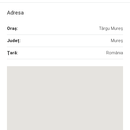
Adresa
Oraş:
Târgu Mureș
Județ:
Mureș
Ţară:
România