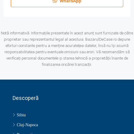
WhatsApp
Notă informativă: Informațiile prezentate în acest anunț sunt furnizate de către
proprietar sau reprezentantul legal al acestuia. BazarulDeCase.ro depune
eforturi constante pentru a menține acuratețea datelor, însă nu își asumă
responsabilitatea pentru eventuale omisiuni sau erori. Vă recomandăm să
verificați personal documentele și starea tehnică a proprietății înainte de
finalizarea oricărei tranzacții.
Descoperă
Sibiu
Cluj-Napoca