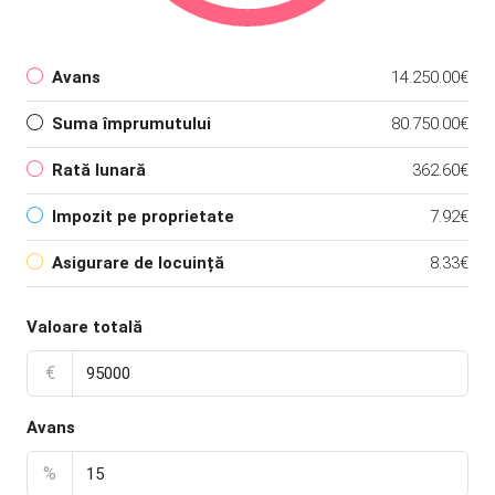
Avans
14.250.00€
Suma împrumutului
80.750.00€
Rată lunară
362.60€
Impozit pe proprietate
7.92€
Asigurare de locuință
8.33€
Valoare totală
€
Avans
%