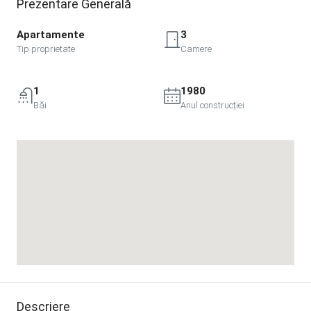
Prezentare Generală
Apartamente
3
Tip proprietate
Camere
1
1980
Băi
Anul construcției
Descriere