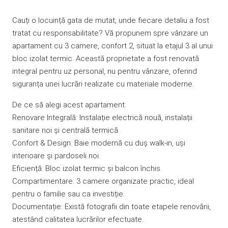
Cauți o locuință gata de mutat, unde fiecare detaliu a fost
tratat cu responsabilitate? Vă propunem spre vânzare un
apartament cu 3 camere, confort 2, situat la etajul 3 al unui
bloc izolat termic. Această proprietate a fost renovată
integral pentru uz personal, nu pentru vânzare, oferind
siguranța unei lucrări realizate cu materiale moderne.
De ce să alegi acest apartament:
Renovare Integrală: Instalație electrică nouă, instalații
sanitare noi și centrală termică.
Confort & Design: Baie modernă cu duș walk-in, uși
interioare și pardoseli noi.
Eficiență: Bloc izolat termic și balcon închis.
Compartimentare: 3 camere organizate practic, ideal
pentru o familie sau ca investiție.
Documentație: Există fotografii din toate etapele renovării,
atestând calitatea lucrărilor efectuate.