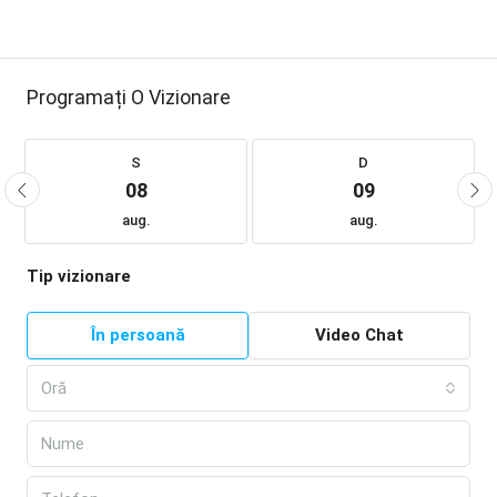
Programați O Vizionare
S
D
08
09
aug.
aug.
Tip vizionare
În persoană
Video Chat
Oră