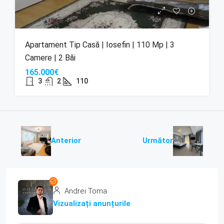
Apartament Tip Casă | Iosefin | 110 Mp | 3
Camere | 2 Băi
165.000€
3
2
110
Anterior
Următor
Andrei Toma
Vizualizați anunțurile