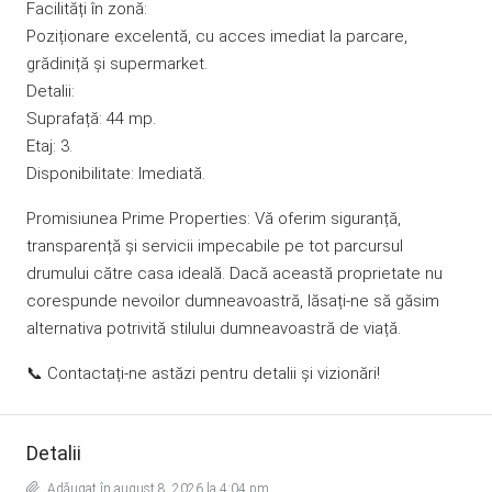
Facilități în zonă:
Poziționare excelentă, cu acces imediat la parcare,
grădiniță și supermarket.
Detalii:
Suprafață: 44 mp.
Etaj: 3.
Disponibilitate: Imediată.
Promisiunea Prime Properties: Vă oferim siguranță,
transparență și servicii impecabile pe tot parcursul
drumului către casa ideală. Dacă această proprietate nu
corespunde nevoilor dumneavoastră, lăsați-ne să găsim
alternativa potrivită stilului dumneavoastră de viață.
📞 Contactați-ne astăzi pentru detalii și vizionări!
Detalii
Adăugat în august 8, 2026 la 4:04 pm