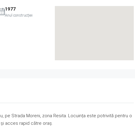
1977
Anul construcției
iu, pe Strada Moreni, zona Resita. Locuința este potrivită pentru o
 și acces rapid către oraș.