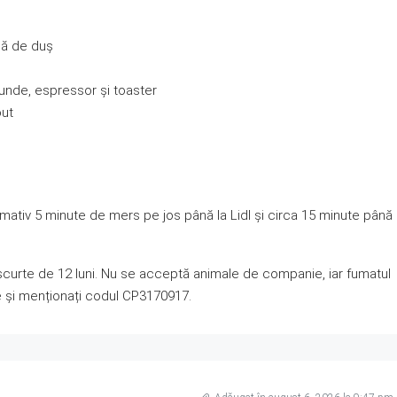
nă de duș
unde, espressor și toaster
out
oximativ 5 minute de mers pe jos până la Lidl și circa 15 minute până
 scurte de 12 luni. Nu se acceptă animale de companie, iar fumatul
re și menționați codul CP3170917.