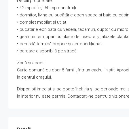
Detalii proprietate:
• 42 mp utili și 50 mp construiți
• dormitor, living cu bucătărie open-space și baie cu cabi
• complet mobilat și utilat
• bucătărie echipată cu veselă, tacâmuri, cuptor cu micro
• geamuri termopan cu plase de insecte și jaluzele black
• centrală termică proprie și aer condiționat
• parcare disponibilă pe stradă
Zonă și acces:
Curte comună cu doar 5 familii, într-un cadru liniștit. Apr
în centrul orașului.
Disponibil imediat și se poate închiria și pe perioade mai
în interior nu este permis. Contactați-ne pentru o viziona