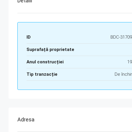
Detalii
ID
BDC-31709
Suprafață proprietate
Anul construcției
19
Tip tranzacție
De închir
Adresa