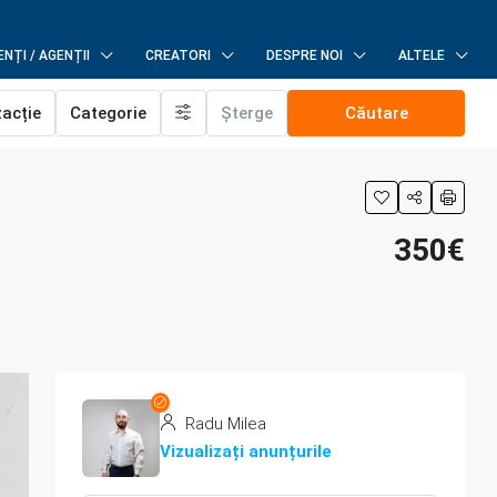
NȚI / AGENȚII
CREATORI
DESPRE NOI
ALTELE
zacție
Categorie
Șterge
Căutare
350€
Radu Milea
Vizualizați anunțurile