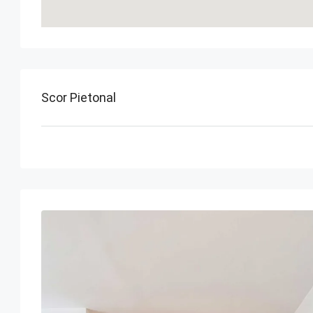
Scor Pietonal
mar
mie
J
vin
18
19
20
21
aug.
aug.
aug.
aug.