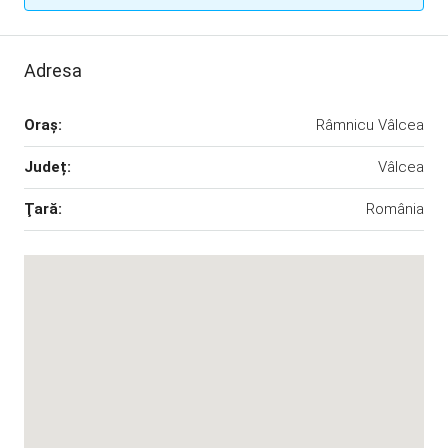
Adresa
Oraş:
Râmnicu Vâlcea
Județ:
Vâlcea
Ţară:
România