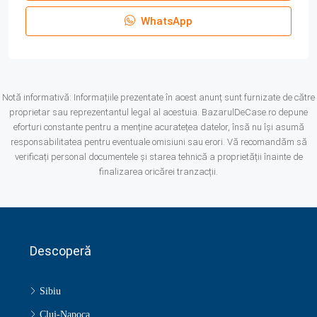
WhatsApp
Notă informativă: Informațiile prezentate în acest anunț sunt furnizate de către
proprietar sau reprezentantul legal al acestuia. BazarulDeCase.ro depune
eforturi constante pentru a menține acuratețea datelor, însă nu își asumă
responsabilitatea pentru eventuale omisiuni sau erori. Vă recomandăm să
verificați personal documentele și starea tehnică a proprietății înainte de
finalizarea oricărei tranzacții.
Descoperă
Sibiu
Cluj-Napoca