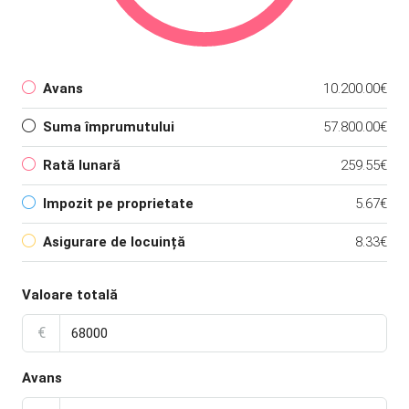
Avans
10.200.00€
Suma împrumutului
57.800.00€
Rată lunară
259.55€
Impozit pe proprietate
5.67€
Asigurare de locuință
8.33€
Valoare totală
€
Avans