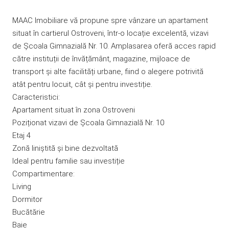
MAAC Imobiliare vă propune spre vânzare un apartament
situat în cartierul Ostroveni, într-o locație excelentă, vizavi
de Școala Gimnazială Nr. 10. Amplasarea oferă acces rapid
către instituții de învățământ, magazine, mijloace de
transport și alte facilități urbane, fiind o alegere potrivită
atât pentru locuit, cât și pentru investiție.
Caracteristici:
Apartament situat în zona Ostroveni
Poziționat vizavi de Școala Gimnazială Nr. 10
Etaj 4
Zonă liniștită și bine dezvoltată
Ideal pentru familie sau investiție
Compartimentare:
Living
Dormitor
Bucătărie
Baie