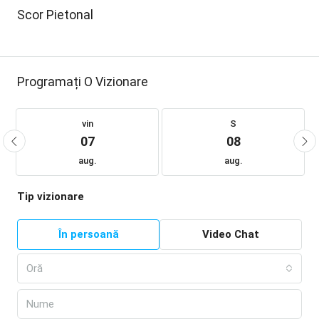
Scor Pietonal
Programați O Vizionare
vin
S
07
08
aug.
aug.
Tip vizionare
În persoană
Video Chat
Oră