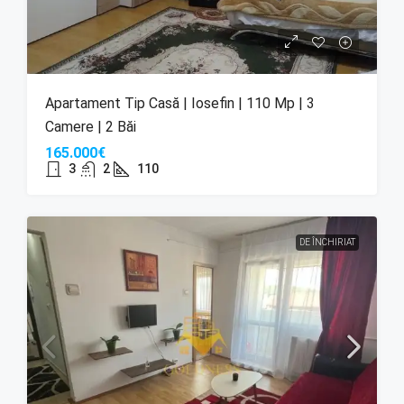
Apartament Tip Casă | Iosefin | 110 Mp | 3
Camere | 2 Băi
165.000€
3
2
110
DE ÎNCHIRIAT