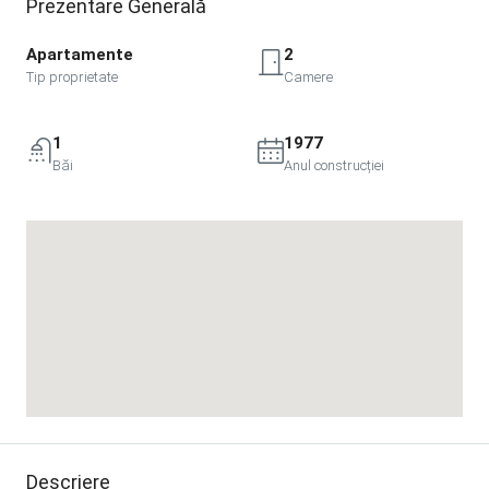
Prezentare Generală
Apartamente
2
Tip proprietate
Camere
1
1977
Băi
Anul construcției
Descriere