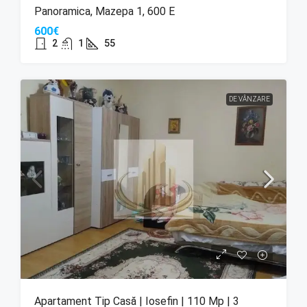
Panoramica, Mazepa 1, 600 E
600€
2
1
55
DE VÂNZARE
Apartament Tip Casă | Iosefin | 110 Mp | 3