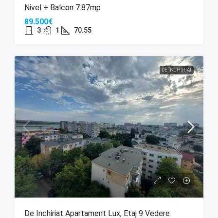
Nivel + Balcon 7.87mp
89.500€
3
1
70.55
DE ÎNCHIRIAT
De Inchiriat Apartament Lux, Etaj 9 Vedere