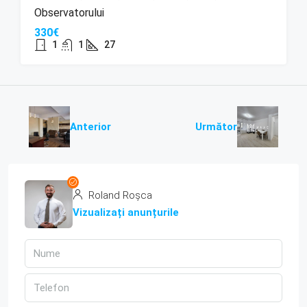
Observatorului
330€
1
1
27
Anterior
Următor
Roland Roșca
Vizualizați anunțurile