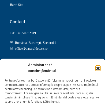
Hartă Site
Contact
Tel: +40770732949
România, București, Sectorul 1
office@bazaruldecase.ro
Administrează
consimțământul
Facebook
Twitter
Instagram
Linkedin
Pentru a oferi cea mai bună experiență, folosim tehnologii, cum ar fi cookie-uri,
pentru a stoca și/sau accesa informațiile despre dispozitive. Consimțământul
Google +
Youtube
Pinterest
Yelp
pentru aceste tehnologii ne permite să procesăm date, cum ar fi
comportamentul de navigare sau ID-uri unice pe acest site. Dacă nu îți dai
WhatsApp
consimțământul sau îți retragi consimțământul dat poate avea afecte negative
asupra unor anumite funcționalități și funcții.