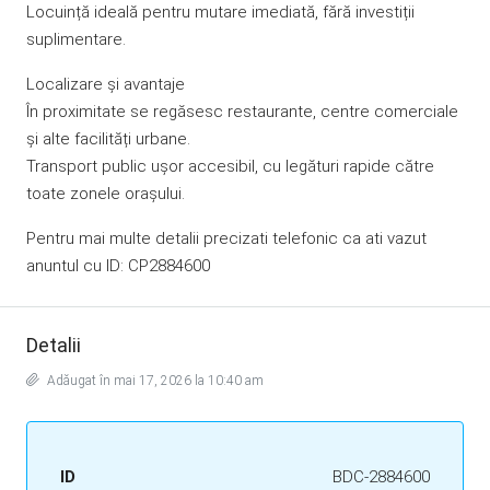
Locuință ideală pentru mutare imediată, fără investiții
suplimentare.
Localizare și avantaje
În proximitate se regăsesc restaurante, centre comerciale
și alte facilități urbane.
Transport public ușor accesibil, cu legături rapide către
toate zonele orașului.
Pentru mai multe detalii precizati telefonic ca ati vazut
anuntul cu ID: CP2884600
Detalii
Adăugat în mai 17, 2026 la 10:40 am
ID
BDC-2884600