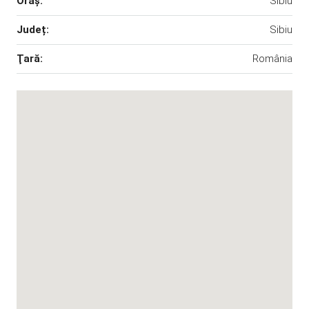
Oraş:
Sibiu
Județ:
Sibiu
Ţară:
România