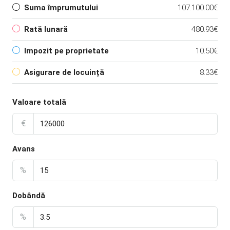
Suma împrumutului
107.100.00€
Rată lunară
480.93€
Impozit pe proprietate
10.50€
Asigurare de locuință
8.33€
Valoare totală
€
Avans
%
Dobândă
%