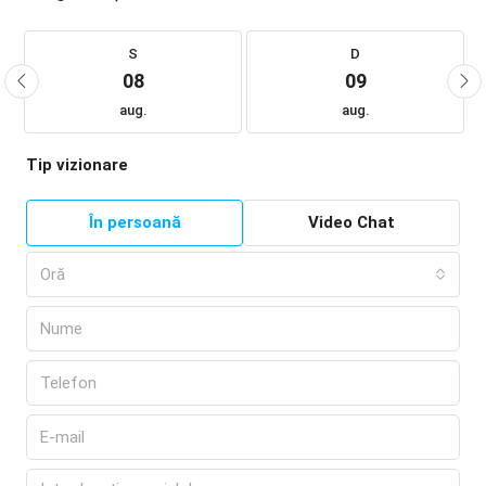
S
D
08
09
aug.
aug.
Tip vizionare
În persoană
Video Chat
Oră