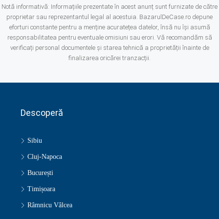
Notă informativă: Informațiile prezentate în acest anunț sunt furnizate de către
proprietar sau reprezentantul legal al acestuia. BazarulDeCase.ro depune
eforturi constante pentru a menține acuratețea datelor, însă nu își asumă
responsabilitatea pentru eventuale omisiuni sau erori. Vă recomandăm să
verificați personal documentele și starea tehnică a proprietății înainte de
finalizarea oricărei tranzacții.
Descoperă
Sibiu
Cluj-Napoca
București
Timișoara
Râmnicu Vâlcea