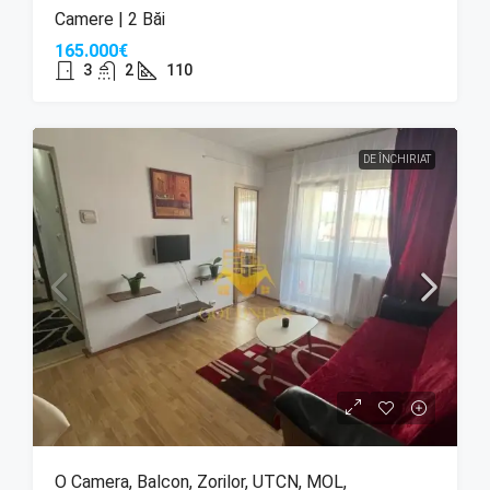
Camere | 2 Băi
165.000€
3
2
110
DE ÎNCHIRIAT
O Camera, Balcon, Zorilor, UTCN, MOL,