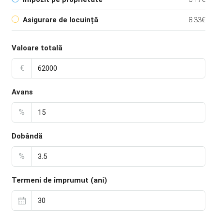
Asigurare de locuință
8.33€
Valoare totală
€
Avans
%
Dobândă
%
Termeni de împrumut (ani)