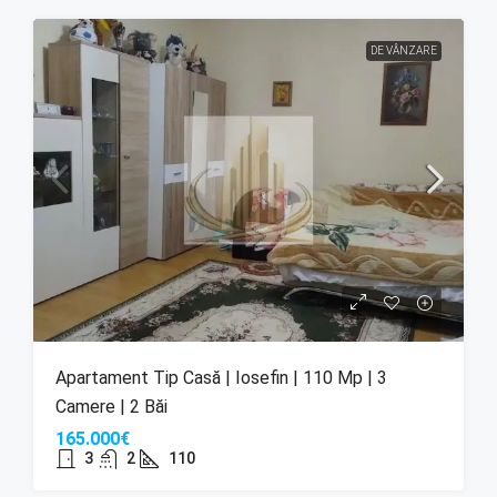
DE VÂNZARE
Apartament Tip Casă | Iosefin | 110 Mp | 3
Camere | 2 Băi
165.000€
3
2
110