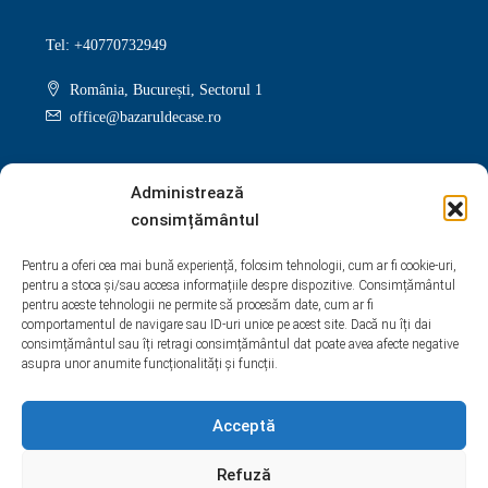
Tel: +40770732949
România, București, Sectorul 1
office@bazaruldecase.ro
Administrează
consimțământul
Facebook
Twitter
Instagram
Linkedin
Pentru a oferi cea mai bună experiență, folosim tehnologii, cum ar fi cookie-uri,
pentru a stoca și/sau accesa informațiile despre dispozitive. Consimțământul
Google +
Youtube
Pinterest
Yelp
pentru aceste tehnologii ne permite să procesăm date, cum ar fi
comportamentul de navigare sau ID-uri unice pe acest site. Dacă nu îți dai
WhatsApp
consimțământul sau îți retragi consimțământul dat poate avea afecte negative
asupra unor anumite funcționalități și funcții.
Acceptă
Refuză