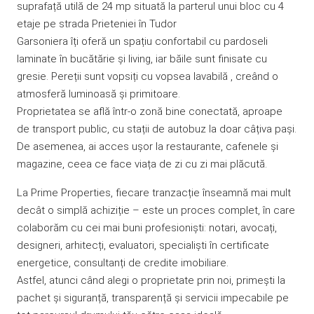
suprafață utilă de 24 mp situată la parterul unui bloc cu 4
etaje pe strada Prieteniei în Tudor
Garsoniera îți oferă un spațiu confortabil cu pardoseli
laminate în bucătărie și living, iar băile sunt finisate cu
gresie. Pereții sunt vopsiți cu vopsea lavabilă , creând o
atmosferă luminoasă și primitoare.
Proprietatea se află într-o zonă bine conectată, aproape
de transport public, cu stații de autobuz la doar câțiva pași.
De asemenea, ai acces ușor la restaurante, cafenele și
magazine, ceea ce face viața de zi cu zi mai plăcută.
La Prime Properties, fiecare tranzacție înseamnă mai mult
decât o simplă achiziție – este un proces complet, în care
colaborăm cu cei mai buni profesioniști: notari, avocați,
designeri, arhitecți, evaluatori, specialiști în certificate
energetice, consultanți de credite imobiliare.
Astfel, atunci când alegi o proprietate prin noi, primești la
pachet și siguranță, transparență și servicii impecabile pe