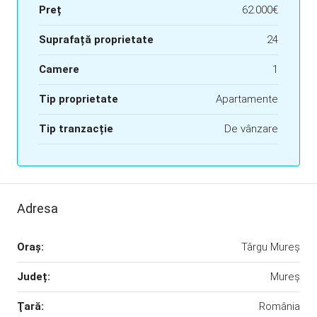
Preț
62.000€
Suprafață proprietate
24
Camere
1
Tip proprietate
Apartamente
Tip tranzacție
De vânzare
Adresa
Oraş:
Târgu Mureș
Județ:
Mureș
Ţară:
România