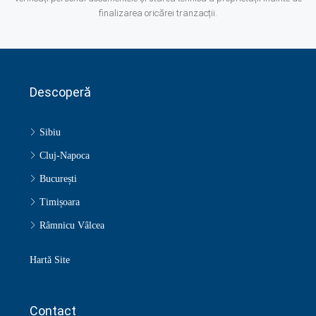
finalizarea oricărei tranzacții.
Descoperă
Sibiu
Cluj-Napoca
București
Timișoara
Râmnicu Vâlcea
Hartă Site
Contact