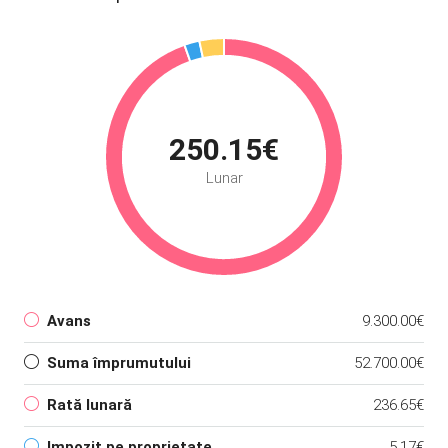
250.15€
Lunar
Avans
9.300.00€
Suma împrumutului
52.700.00€
Rată lunară
236.65€
Impozit pe proprietate
5.17€