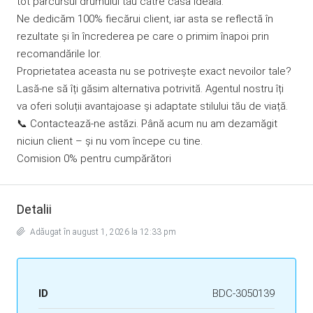
tot parcursul drumului tău către casa ideală.
Ne dedicăm 100% fiecărui client, iar asta se reflectă în
rezultate și în încrederea pe care o primim înapoi prin
recomandările lor.
Proprietatea aceasta nu se potrivește exact nevoilor tale?
Lasă-ne să îți găsim alternativa potrivită. Agentul nostru îți
va oferi soluții avantajoase și adaptate stilului tău de viață.
📞 Contactează-ne astăzi. Până acum nu am dezamăgit
niciun client – și nu vom începe cu tine.
Comision 0% pentru cumpărători
Detalii
Adăugat în august 1, 2026 la 12:33 pm
ID
BDC-3050139