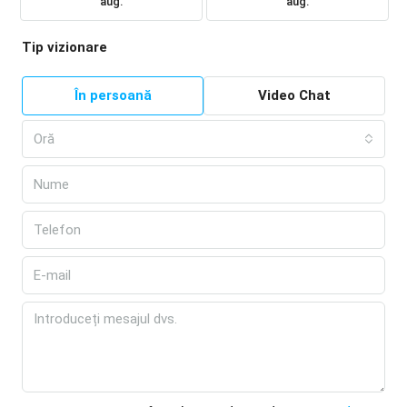
aug.
aug.
Tip vizionare
În persoană
Video Chat
Oră