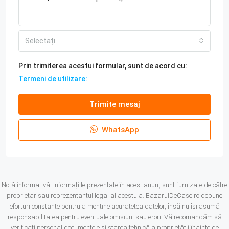
Selectați
Prin trimiterea acestui formular, sunt de acord cu:
Termeni de utilizare:
Trimite mesaj
WhatsApp
Notă informativă: Informațiile prezentate în acest anunț sunt furnizate de către
proprietar sau reprezentantul legal al acestuia. BazarulDeCase.ro depune
eforturi constante pentru a menține acuratețea datelor, însă nu își asumă
responsabilitatea pentru eventuale omisiuni sau erori. Vă recomandăm să
verificați personal documentele și starea tehnică a proprietății înainte de