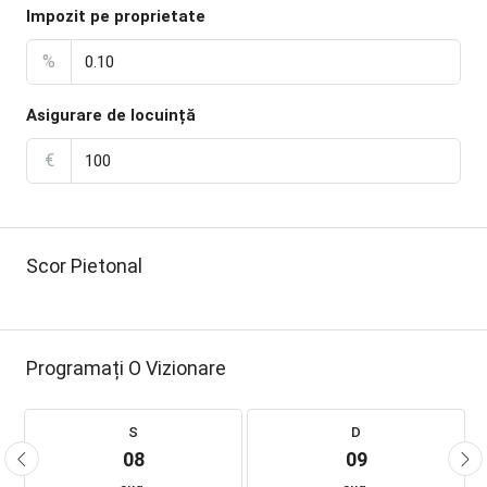
Impozit pe proprietate
%
Asigurare de locuință
€
Scor Pietonal
Programați O Vizionare
S
D
08
09