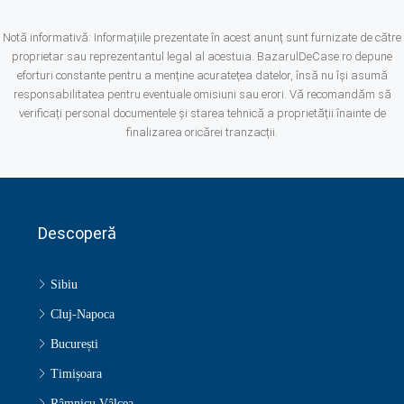
Notă informativă: Informațiile prezentate în acest anunț sunt furnizate de către
proprietar sau reprezentantul legal al acestuia. BazarulDeCase.ro depune
eforturi constante pentru a menține acuratețea datelor, însă nu își asumă
responsabilitatea pentru eventuale omisiuni sau erori. Vă recomandăm să
verificați personal documentele și starea tehnică a proprietății înainte de
finalizarea oricărei tranzacții.
Descoperă
Sibiu
Cluj-Napoca
București
Timișoara
Râmnicu Vâlcea