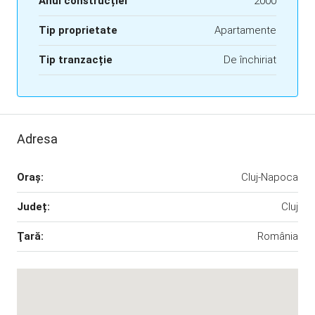
Anul construcției
2000
Tip proprietate
Apartamente
Tip tranzacție
De închiriat
Adresa
Oraş:
Cluj-Napoca
Județ:
Cluj
Ţară:
România