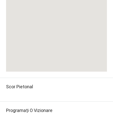
Scor Pietonal
Programați O Vizionare