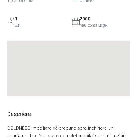
Tip proprietate
Camere
1
2000
Băi
Anul construcției
Descriere
GOLDNESS Imobiliare vă propune spre închiriere un
apartament cu 2 camere complet mobilat și utilat, la etajul