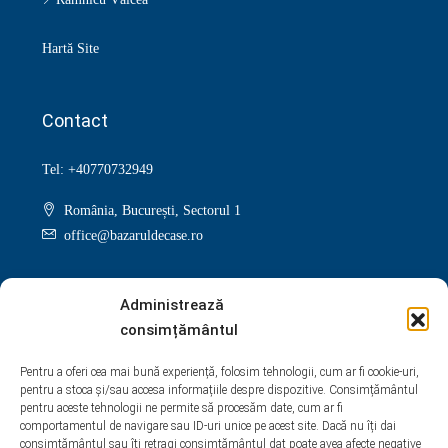
Hartă Site
Contact
Tel: +40770732949
România, București, Sectorul 1
office@bazaruldecase.ro
Administrează
consimțământul
Facebook
Twitter
Instagram
Linkedin
Pentru a oferi cea mai bună experiență, folosim tehnologii, cum ar fi cookie-uri,
pentru a stoca și/sau accesa informațiile despre dispozitive. Consimțământul
Google +
Youtube
Pinterest
Yelp
pentru aceste tehnologii ne permite să procesăm date, cum ar fi
comportamentul de navigare sau ID-uri unice pe acest site. Dacă nu îți dai
WhatsApp
consimțământul sau îți retragi consimțământul dat poate avea afecte negative