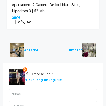
Apartament 2 Camere De Închiriat | Sibiu,
Hipodrom 3 | 52 Mp
380€
2
52
Anterior
Următor
Cîmpean Ionuț
Vizualizați anunțurile