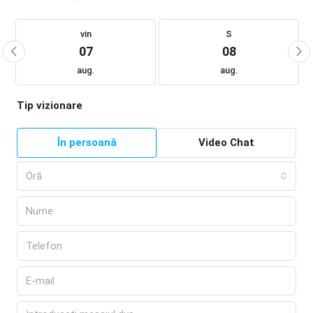
vin
S
07
08
aug.
aug.
Tip vizionare
În persoană
Video Chat
Oră