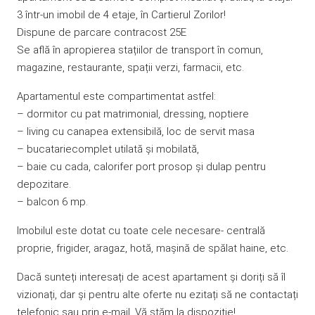
3 într-un imobil de 4 etaje, în Cartierul Zorilor!
Dispune de parcare contracost 25E
Se află în apropierea stațiilor de transport în comun,
magazine, restaurante, spații verzi, farmacii, etc.
Apartamentul este compartimentat astfel:
– dormitor cu pat matrimonial, dressing, noptiere
– living cu canapea extensibilă, loc de servit masa
– bucatariecomplet utilată și mobilată,
– baie cu cada, calorifer port prosop și dulap pentru
depozitare.
– balcon 6 mp.
Imobilul este dotat cu toate cele necesare- centrală
proprie, frigider, aragaz, hotă, mașină de spălat haine, etc.
Dacă sunteți interesați de acest apartament și doriți să îl
vizionați, dar și pentru alte oferte nu ezitați să ne contactați
telefonic sau prin e-mail. Vă stăm la dispoziție!