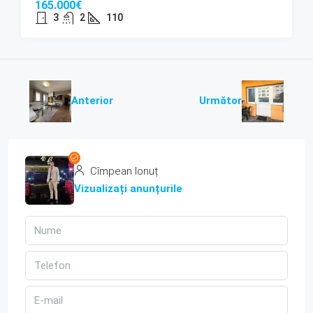
165.000€
3
2
110
Anterior
Următor
Cîmpean Ionuț
Vizualizați anunțurile