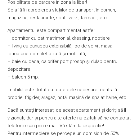
Posibilitate de parcare in zona la liber!
Se află în apropierea stațiilor de transport în comun,
magazine, restaurante, spații verzi, farmacii, etc.
Apartamentul este compartimentat astfel:
– dormitor cu pat matrimonial, dressing, noptiere
– living cu canapea extensibilă, loc de servit masa
-bucatarie complet utilată și mobilată,
– baie cu cada, calorifer port prosop și dulap pentru
depozitare.
– balcon 5 mp.
Imobilul este dotat cu toate cele necesare- centrală
proprie, frigider, aragaz, hotă, mașină de spălat haine, etc.
Dacă sunteți interesați de acest apartament și doriți să îl
vizionați, dar și pentru alte oferte nu ezitați să ne contactați
telefonic sau prin e-mail. Vă stăm la dispoziție!
Pentru intermediere se percepe un comision de 50%