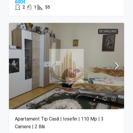
600€
2
1
55
DE VÂNZARE
Apartament Tip Casă | Iosefin | 110 Mp | 3
Camere | 2 Băi