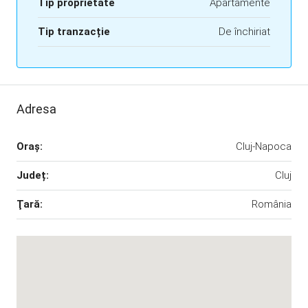
Tip proprietate
Apartamente
Tip tranzacție
De închiriat
Adresa
Oraş:
Cluj-Napoca
Județ:
Cluj
Ţară:
România