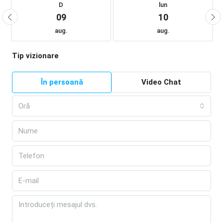
D
lun
09
10
aug.
aug.
Tip vizionare
În persoană
Video Chat
Oră