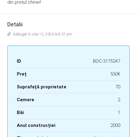
din prețul chiriei!
Detalii
Adăugat în iulie 15, 2026 la 8:01 pm
ID
BDC-3175247
Preț
550€
Suprafață proprietate
70
Camere
2
Băi
1
Anul construcției
2000