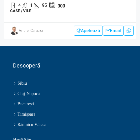
4
1
95
300
CASE / VILE
Apelează
Email
Andrei Caracioni
Descoperă
Sibiu
Cluj-Napoca
București
Timișoara
Râmnicu Vâlcea
Hartă Site