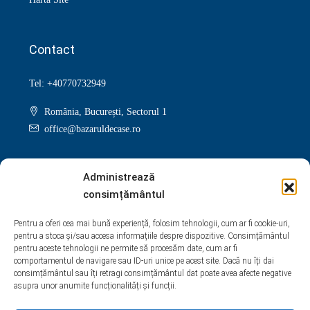
Contact
Tel: +40770732949
România, București, Sectorul 1
office@bazaruldecase.ro
Administrează
consimțământul
Facebook
Twitter
Instagram
Linkedin
Pentru a oferi cea mai bună experiență, folosim tehnologii, cum ar fi cookie-uri,
pentru a stoca și/sau accesa informațiile despre dispozitive. Consimțământul
Google +
Youtube
Pinterest
Yelp
pentru aceste tehnologii ne permite să procesăm date, cum ar fi
comportamentul de navigare sau ID-uri unice pe acest site. Dacă nu îți dai
WhatsApp
consimțământul sau îți retragi consimțământul dat poate avea afecte negative
asupra unor anumite funcționalități și funcții.