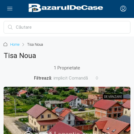
Home
Tisa Noua
Tisa Noua
1 Proprietate
Filtrează:
implicit Comandă
DE VÂNZARE
DE VÂNZARE