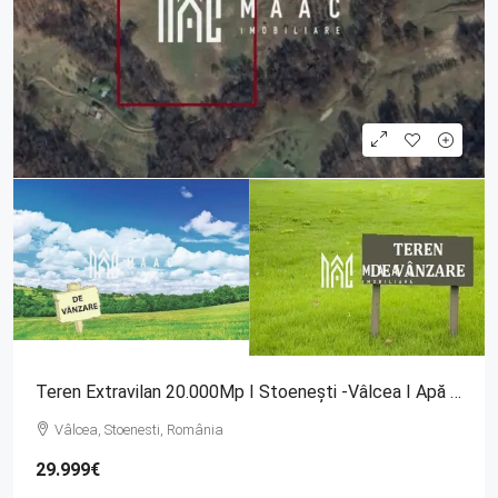
Teren Extravilan 20.000Mp I Stoenești -Vâlcea I Apă Curentă Și Pădure
Vâlcea, Stoenesti, România
29.999€