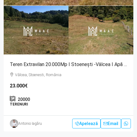
Teren Extravilan 20.000Mp I Stoenești -Vâlcea I Apă Curentă Și Pădure
Vâlcea, Stoenesti, România
23.000€
20000
TERENURI
Apelează
Email
Antonio Iagăru