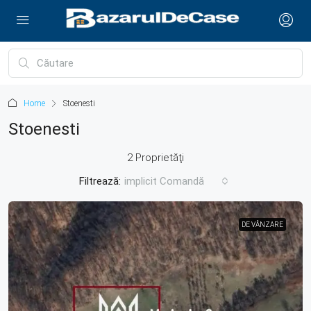
Home
Stoenesti
Stoenesti
2 Proprietăţi
Filtrează:
implicit Comandă
DE VÂNZARE
DE VÂNZARE