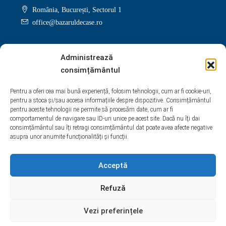
România, București, Sectorul 1
office@bazaruldecase.ro
Administrează
consimțământul
Facebook
Twitter
Instagram
Linkedin
Pentru a oferi cea mai bună experiență, folosim tehnologii, cum ar fi cookie-uri,
pentru a stoca și/sau accesa informațiile despre dispozitive. Consimțământul
Google +
Youtube
Pinterest
Yelp
pentru aceste tehnologii ne permite să procesăm date, cum ar fi
comportamentul de navigare sau ID-uri unice pe acest site. Dacă nu îți dai
WhatsApp
consimțământul sau îți retragi consimțământul dat poate avea afecte negative
asupra unor anumite funcționalități și funcții.
Acceptă
Refuză
Vezi preferințele