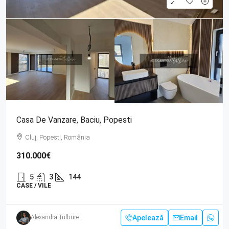
Casa De Vanzare, Baciu, Popesti
Cluj, Popesti, România
310.000€
5
3
144
CASE / VILE
Apelează
Email
Alexandra Tulbure