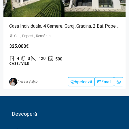
Casa Individuala, 4 Camere, Garaj ,gradina, 2 Bai, Popesti , Baciu
Cluj, Popesti, România
325.000€
4
3
120
500
CASE / VILE
Apelează
Email
Alessia Ștețco
Descoperă