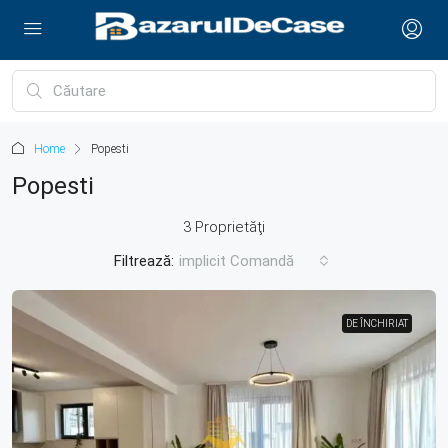
Home
Popesti
Popesti
3 Proprietăţi
Filtrează:
implicit Comandă
DE ÎNCHIRIAT
DE ÎNCHIRIAT