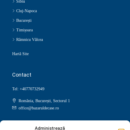
Sibiu
Cluj-Napoca
București
Timișoara
Râmnicu Vâlcea
Hartă Site
Contact
Tel: +40770732949
România, București, Sectorul 1
office@bazaruldecase.ro
Administrează