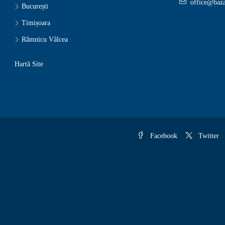
office@baza
București
Timișoara
Râmnicu Vâlcea
Hartă Site
Facebook
Twitter