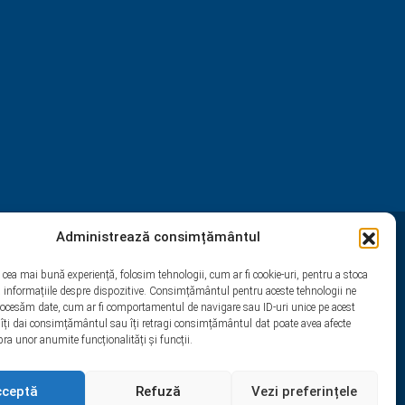
Administrează consimțământul
st
Yelp
WhatsApp
i cea mai bună experiență, folosim tehnologii, cum ar fi cookie-uri, pentru a stoca
 informațiile despre dispozitive. Consimțământul pentru aceste tehnologii ne
rocesăm date, cum ar fi comportamentul de navigare sau ID-uri unice pe acest
 îți dai consimțământul sau îți retragi consimțământul dat poate avea afecte
ra unor anumite funcționalități și funcții.
cceptă
Refuză
Vezi preferințele