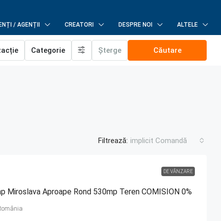
NȚI / AGENȚII
CREATORI
DESPRE NOI
ALTELE
zacție
Categorie
Șterge
Căutare
Filtrează:
implicit Comandă
DE VÂNZARE
mp Miroslava Aproape Rond 530mp Teren COMISION 0%
 România