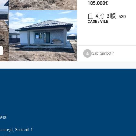
185.000€
4
2
530
CASE / VILE
Gabi Simbotin
949
curești, Sectorul 1