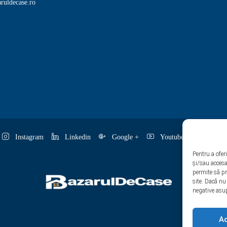
ruldecase.ro
Instagram
Linkedin
Google +
Youtube
Pintere
Pentru a ofer
și/sau accesa
permite să p
site. Dacă nu
negative asup
A