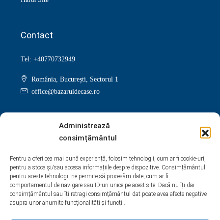
Contact
Tel: +40770732949
România, București, Sectorul 1
office@bazaruldecase.ro
Administrează
consimțământul
Facebook
Twitter
Instagram
Linkedin
Pentru a oferi cea mai bună experiență, folosim tehnologii, cum ar fi cookie-uri,
pentru a stoca și/sau accesa informațiile despre dispozitive. Consimțământul
Google +
Youtube
Pinterest
Yelp
pentru aceste tehnologii ne permite să procesăm date, cum ar fi
comportamentul de navigare sau ID-uri unice pe acest site. Dacă nu îți dai
WhatsApp
consimțământul sau îți retragi consimțământul dat poate avea afecte negative
asupra unor anumite funcționalități și funcții.