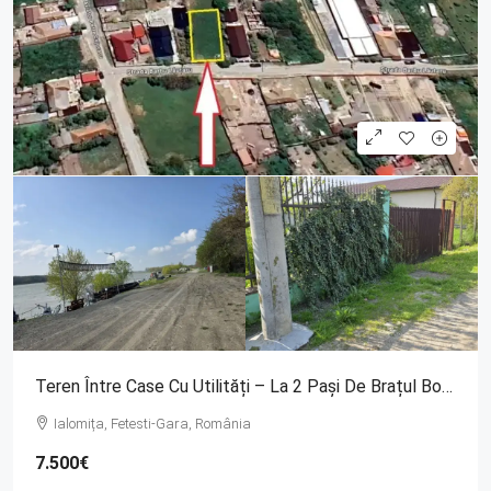
Teren Între Case Cu Utilități – La 2 Pași De Brațul Borcea, Fetești
Ialomița, Fetesti-Gara, România
7.500€