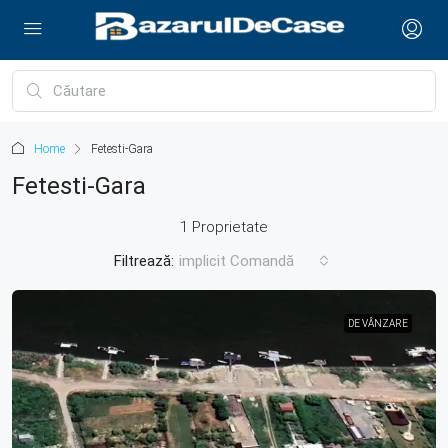
Home
Fetesti-Gara
Fetesti-Gara
1 Proprietate
Filtrează:
implicit Comandă
DE VÂNZARE
DE VÂNZARE