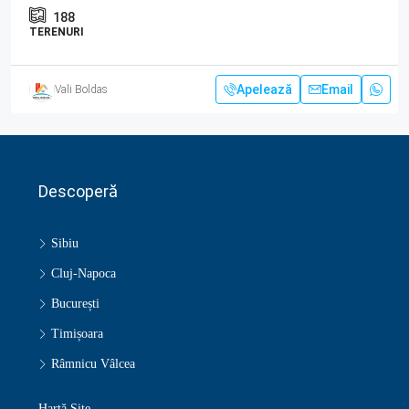
188
TERENURI
Apelează
Email
Vali Boldas
Descoperă
Sibiu
Cluj-Napoca
București
Timișoara
Râmnicu Vâlcea
Hartă Site