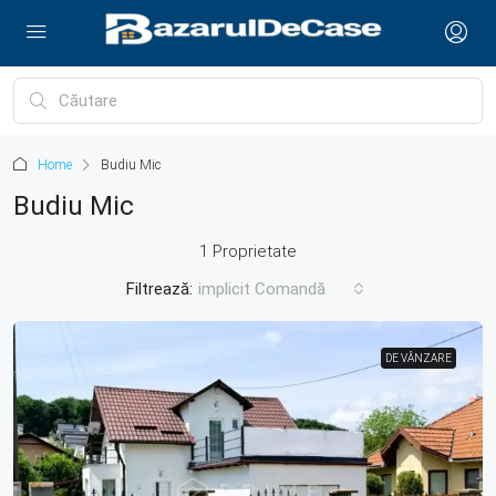
Home
Budiu Mic
Budiu Mic
1 Proprietate
Filtrează:
implicit Comandă
DE VÂNZARE
DE VÂNZARE