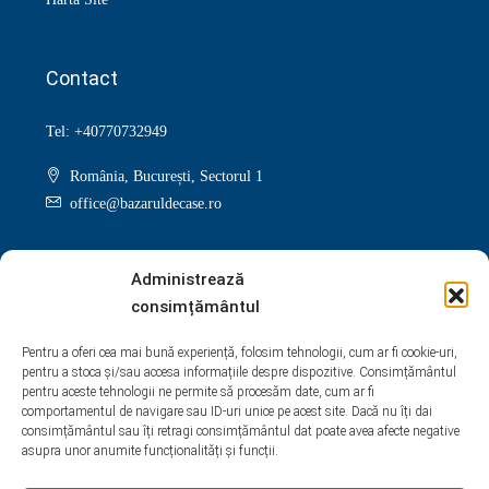
Contact
Tel: +40770732949
România, București, Sectorul 1
office@bazaruldecase.ro
Administrează
consimțământul
Facebook
Twitter
Instagram
Linkedin
Pentru a oferi cea mai bună experiență, folosim tehnologii, cum ar fi cookie-uri,
pentru a stoca și/sau accesa informațiile despre dispozitive. Consimțământul
Google +
Youtube
Pinterest
Yelp
pentru aceste tehnologii ne permite să procesăm date, cum ar fi
comportamentul de navigare sau ID-uri unice pe acest site. Dacă nu îți dai
WhatsApp
consimțământul sau îți retragi consimțământul dat poate avea afecte negative
asupra unor anumite funcționalități și funcții.