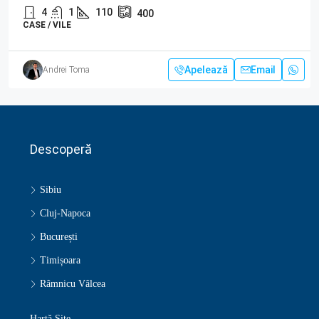
4
1
110
400
CASE / VILE
Apelează
Email
Andrei Toma
Descoperă
Sibiu
Cluj-Napoca
București
Timișoara
Râmnicu Vâlcea
Hartă Site