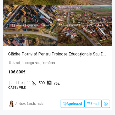
Clădire Potrivită Pentru Proiecte Educaționale Sau De Îngrijire
Arad, Bodrogu Nou, România
106.800€
11
11
500
762
CASE / VILE
Apelează
Email
Andreea Szuchanszki