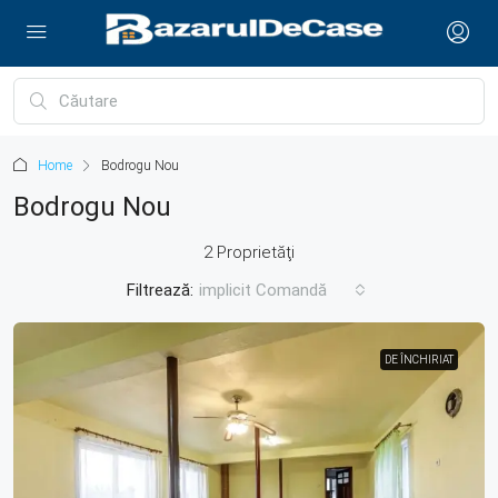
Home
Bodrogu Nou
Bodrogu Nou
2 Proprietăţi
Filtrează:
implicit Comandă
DE ÎNCHIRIAT
DE ÎNCHIRIAT