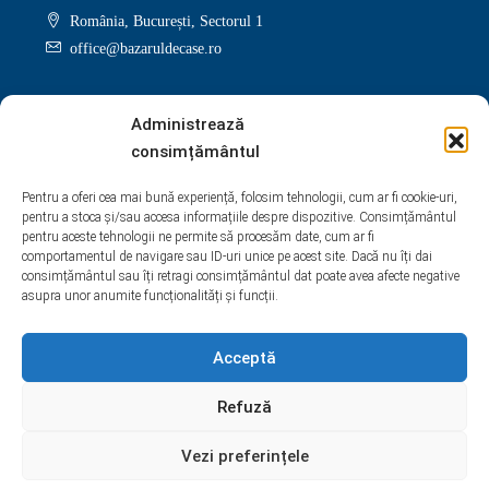
România, București, Sectorul 1
office@bazaruldecase.ro
Administrează
consimțământul
Facebook
Twitter
Instagram
Linkedin
Pentru a oferi cea mai bună experiență, folosim tehnologii, cum ar fi cookie-uri,
pentru a stoca și/sau accesa informațiile despre dispozitive. Consimțământul
Google +
Youtube
Pinterest
Yelp
pentru aceste tehnologii ne permite să procesăm date, cum ar fi
comportamentul de navigare sau ID-uri unice pe acest site. Dacă nu îți dai
WhatsApp
consimțământul sau îți retragi consimțământul dat poate avea afecte negative
asupra unor anumite funcționalități și funcții.
Acceptă
Refuză
Vezi preferințele