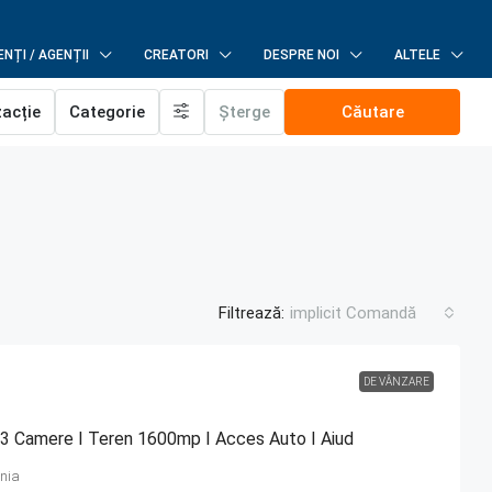
NȚI / AGENȚII
CREATORI
DESPRE NOI
ALTELE
zacție
Categorie
Șterge
Căutare
Filtrează:
implicit Comandă
DE VÂNZARE
a 3 Camere I Teren 1600mp I Acces Auto I Aiud
nia