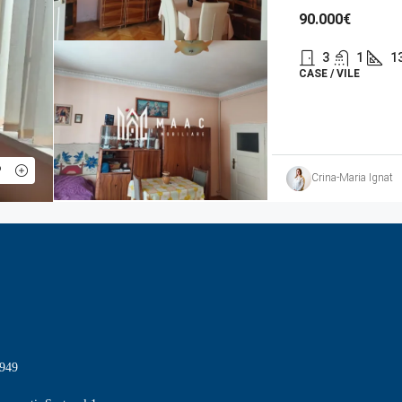
90.000€
3
1
1
CASE / VILE
Crina-Maria Ignat
949