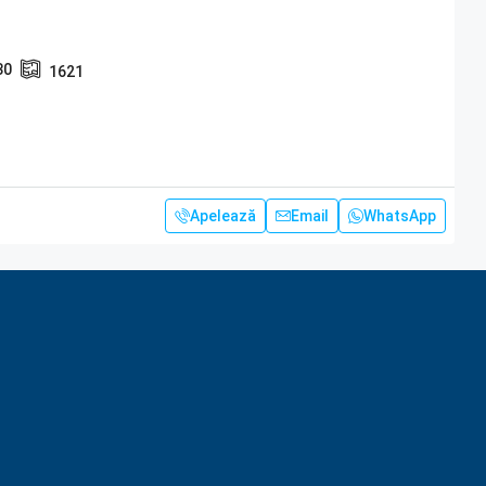
30
1621
Apelează
Email
WhatsApp