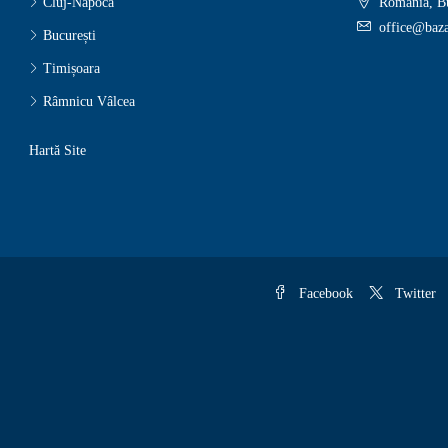
Cluj-Napoca
România, Bu
office@baza
București
Timișoara
Râmnicu Vâlcea
Hartă Site
Facebook
Twitter