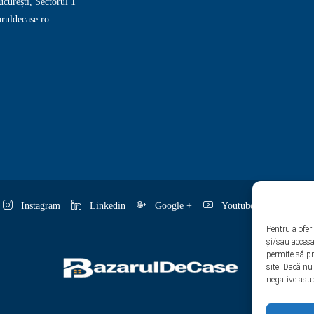
curești, Sectorul 1
ruldecase.ro
Instagram
Linkedin
Google +
Youtube
Pintere
Pentru a ofer
și/sau accesa
permite să p
site. Dacă nu
negative asup