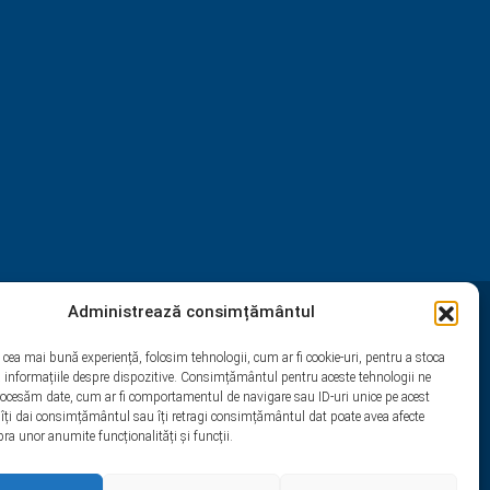
Administrează consimțământul
st
Yelp
WhatsApp
i cea mai bună experiență, folosim tehnologii, cum ar fi cookie-uri, pentru a stoca
 informațiile despre dispozitive. Consimțământul pentru aceste tehnologii ne
rocesăm date, cum ar fi comportamentul de navigare sau ID-uri unice pe acest
 îți dai consimțământul sau îți retragi consimțământul dat poate avea afecte
ra unor anumite funcționalități și funcții.