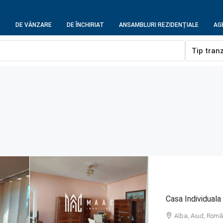
E
DE VÂNZARE
DE ÎNCHIRIAT
ANSAMBLURI REZIDENȚIALE
AGE
Tip tran
Casa Individual
Alba, Aiud, Româ